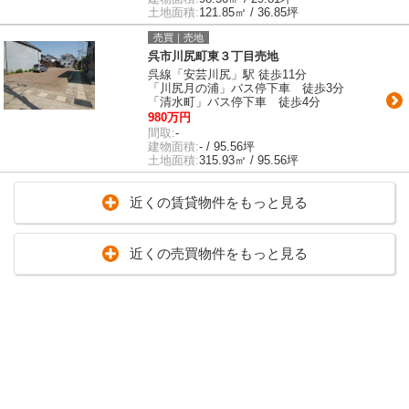
土地面積:
121.85㎡ / 36.85坪
売買｜売地
呉市川尻町東３丁目売地
呉線「安芸川尻」駅 徒歩11分
「川尻月の浦」バス停下車 徒歩3分
「清水町」バス停下車 徒歩4分
980万円
間取:
-
建物面積:
- / 95.56坪
土地面積:
315.93㎡ / 95.56坪
近くの賃貸物件をもっと見る
近くの売買物件をもっと見る