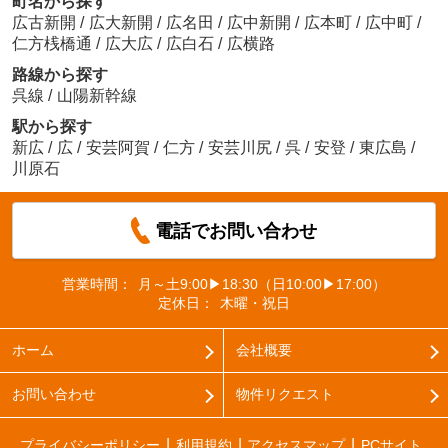
町名から探す
広古新開
/
広大新開
/
広名田
/
広中新開
/
広本町
/
広中町
/
仁方桟橋通
/
広大広
/
広白石
/
広横路
路線から探す
呉線
/
山陽新幹線
駅から探す
新広
/
広
/
安芸阿賀
/
仁方
/
安芸川尻
/
呉
/
安登
/
東広島
/
川原石
電話でお問い合わせ
営業時間：
月～土9:00▶18:30（日10:00▶17:00）
定休日：
木曜・祝日
ホーム
会社概要
お問い合わせ
物件リクエスト
プライバシーポリシー
利用規約
アクセスマップ
PCサイト