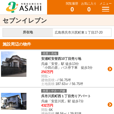
閲覧履歴
お気に入り
メニュー
0
0
セブンイレブン
所在地
広島県呉市川尻町東１丁目27-20
施設周辺の物件
売買｜売地
安浦町安登西10丁目売り地
呉線「安登」駅 徒歩13分
「小田の原」バス停下車 徒歩3分
250万円
間取:
-
建物面積:
- / 56.75坪
土地面積:
187.63㎡ / 56.75坪
売買｜中古一戸建
呉市川尻町西１丁目売りアパート
呉線「安芸川尻」駅 徒歩7分
432万円
間取:
6K
建物面積:
98.56㎡ / 29.81坪