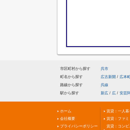
市区町村から探す
呉市
町名から探す
広古新開
/
広本
路線から探す
呉線
駅から探す
新広
/
広
/
安芸
ホーム
賃貸：一人暮
会社概要
賃貸：ファミ
プライバシーポリシー
賃貸：コンビ