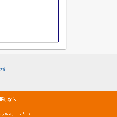
横路
探しなら
トラルステージ広 101