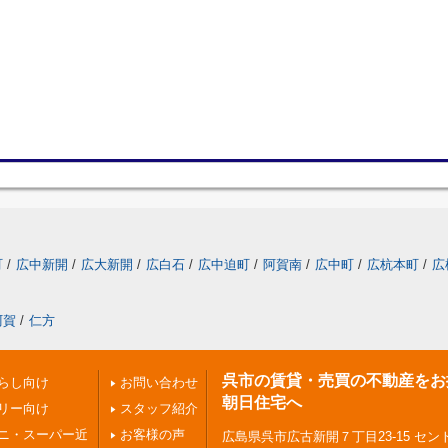
町
/
広中新開
/
広大新開
/
広白石
/
広中迫町
/
阿賀南
/
広中町
/
広杭本町
/
広
阿賀
/
仁方
呉市の賃貸・売買の不動産をお
らし向け
お問い合わせ
朝日住宅へ
リー向け
スタッフ紹介
ニ・スーパー近
お客様の声
広島県呉市広古新開７丁目23-15 セン