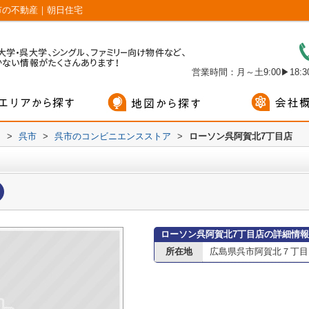
市の不動産｜朝日住宅
営業時間：月～土9:00▶18:30
内
>
呉市
>
呉市のコンビニエンスストア
>
ローソン呉阿賀北7丁目店
ローソン呉阿賀北7丁目店の詳細情報
所在地
広島県呉市阿賀北７丁目1