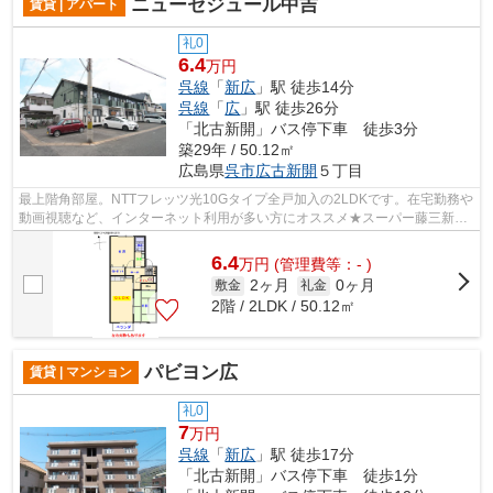
ニューセジュール中吉
賃貸 | アパート
礼0
6.4
万円
呉線
「
新広
」駅 徒歩14分
呉線
「
広
」駅 徒歩26分
「北古新開」バス停下車 徒歩3分
築29年 / 50.12㎡
広島県
呉市
広古新開
５丁目
最上階角部屋。NTTフレッツ光10Gタイプ全戸加入の2LDKです。在宅勤務や
動画視聴など、インターネット利用が多い方にオススメ★スーパー藤三新広
店徒歩3分、ドラッグストアひまわり徒歩2...
6.4
万
円
(管理費等：- )
2ヶ月
0ヶ月
敷金
礼金
2階 / 2LDK / 50.12㎡
パビヨン広
賃貸 | マンション
礼0
7
万円
呉線
「
新広
」駅 徒歩17分
「北古新開」バス停下車 徒歩1分