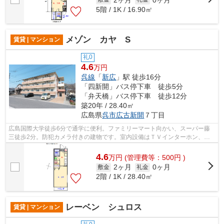
5階 / 1K / 16.90㎡
メゾン カヤ S
賃貸 | マンション
礼0
4.6
万円
呉線
「
新広
」駅 徒歩16分
「四新開」バス停下車 徒歩5分
「弁天橋」バス停下車 徒歩12分
築20年 / 28.40㎡
広島県
呉市
広古新開
７丁目
広島国際大学徒歩6分で通学に便利。ファミリーマート向かい、スーパー藤
三徒歩2分。防犯カメラ付きの建物です。室内設備はＴＶインターホン、温
水洗浄便座、2口ガスコンロ、照明器具、...
4.6
万
円
(管理費等：500円 )
2ヶ月
0ヶ月
敷金
礼金
2階 / 1K / 28.40㎡
レーベン シュロス
賃貸 | マンション