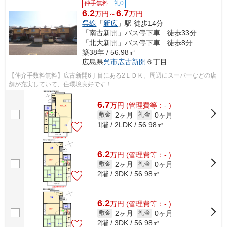
仲手無料
礼0
6.2
6.7
万円～
万円
呉線
「
新広
」駅 徒歩14分
「南古新開」バス停下車 徒歩33分
「北大新開」バス停下車 徒歩8分
築38年 / 56.98㎡
広島県
呉市
広古新開
６丁目
【仲介手数料無料】広古新開6丁目にある2ＬＤＫ。周辺にスーパーなどの店
舗が充実していて、住環境良好です！
6.7
万
円
(管理費等：- )
2ヶ月
0ヶ月
敷金
礼金
1階 / 2LDK / 56.98㎡
6.2
万
円
(管理費等：- )
2ヶ月
0ヶ月
敷金
礼金
2階 / 3DK / 56.98㎡
6.2
万
円
(管理費等：- )
2ヶ月
0ヶ月
敷金
礼金
2階 / 3DK / 56.98㎡