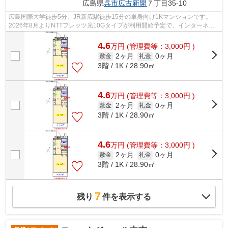
広島県
呉市
広古新開
７丁目35-10
広島国際大学徒歩5分、JR新広駅徒歩15分の単身向け1Kマンションです。
2026年8月よりNTTフレッツ光10Gタイプが利用開始予定で、インターネッ
ト使用料は無料。集合玄関オートロックやTV...
4.6
万
円
(管理費等：3,000円 )
2ヶ月
0ヶ月
敷金
礼金
3階 / 1K / 28.90㎡
4.6
万
円
(管理費等：3,000円 )
2ヶ月
0ヶ月
敷金
礼金
3階 / 1K / 28.90㎡
4.6
万
円
(管理費等：3,000円 )
2ヶ月
0ヶ月
敷金
礼金
3階 / 1K / 28.90㎡
7
残り
件を表示する