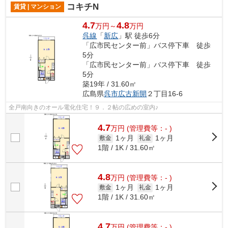
コキチN
賃貸 | マンション
4.7
4.8
万円～
万円
呉線
「
新広
」駅 徒歩6分
「広市民センター前」バス停下車 徒歩
5分
「広市民センター前」バス停下車 徒歩
5分
築19年 / 31.60㎡
広島県
呉市
広古新開
２丁目16-6
全戸南向きのオール電化住宅！９．２帖の広めの室内♪
4.7
万
円
(管理費等：- )
1ヶ月
1ヶ月
敷金
礼金
1階 / 1K / 31.60㎡
4.8
万
円
(管理費等：- )
1ヶ月
1ヶ月
敷金
礼金
1階 / 1K / 31.60㎡
4.7
万
円
(管理費等：- )