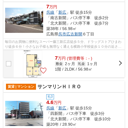
7
万円
呉線
「
新広
」駅 徒歩15分
「南古新開」バス停下車 徒歩2分
「北大新開」バス停下車 徒歩7分
築38年 / 56.98㎡
広島県
呉市
広古新開
６丁目
毎日のお買物に便利なスーパー藤三新広店徒歩５分、ドラッグストアひまわ
り徒歩６分！小さなお子様も無理なく通える横路小学校徒歩１０分の近さで
す。緑豊かな四新開第2公園が徒歩１分...
7
万
円
(管理費等：- )
2ヶ月
1ヶ月
敷金
礼金
1階 / 2LDK / 56.98㎡
サンマリンＨＩＲＯ
賃貸 | マンション
礼0
4.6
万円
呉線
「
新広
」駅 徒歩15分
「四新開」バス停下車 徒歩3分
「北大新開」バス停下車 徒歩10分
築20年 / 28.90㎡