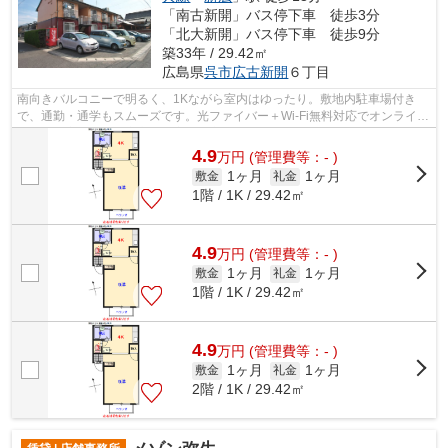
「南古新開」バス停下車 徒歩3分
「北大新開」バス停下車 徒歩9分
築33年 / 29.42㎡
広島県
呉市
広古新開
６丁目
南向きバルコニーで明るく、1Kながら室内はゆったり。敷地内駐車場付き
で、通勤・通学もスムーズです。光ファイバー＋Wi-Fi無料対応でオンライン
授業や在宅ワークも安心。浴室には窓が...
4.9
万
円
(管理費等：- )
1ヶ月
1ヶ月
敷金
礼金
1階 / 1K / 29.42㎡
4.9
万
円
(管理費等：- )
1ヶ月
1ヶ月
敷金
礼金
1階 / 1K / 29.42㎡
4.9
万
円
(管理費等：- )
1ヶ月
1ヶ月
敷金
礼金
2階 / 1K / 29.42㎡