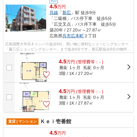
礼0
4.5
万円
呉線
「
新広
」駅 徒歩9分
「二級橋」バス停下車 徒歩5分
「広交叉点」バス停下車 徒歩5分
築20年 / 27.20㎡～27.87㎡
広島県
呉市
広本町
２丁目
広島国際大学呉キャンパス徒歩9分。買い物に便利なショッピングセンター
「藤三広ショッピングセンター」まで徒歩6分です。新広駅徒歩9分の物件で
アクセスも良好です。女性の一人暮らし...
4.5
万
円
(管理費等：- )
1ヶ月
0ヶ月
敷金
礼金
3階 / 1K / 27.20㎡
4.5
万
円
(管理費等：- )
1ヶ月
0ヶ月
敷金
礼金
3階 / 1K / 27.87㎡
Ｋｅｉ壱番館
賃貸 | マンション
4.5
万円