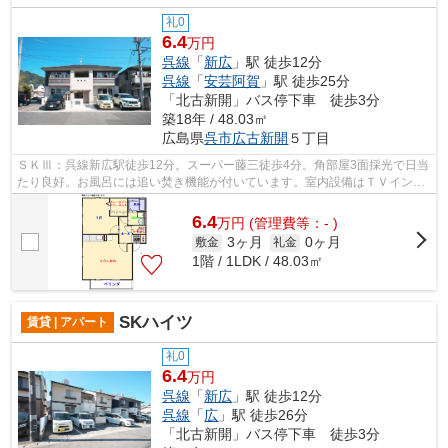
礼0
6.4
万円
呉線
「
新広
」駅 徒歩12分
呉線
「
安芸阿賀
」駅 徒歩25分
「北古新開」バス停下車 徒歩3分
築18年 / 48.03㎡
広島県
呉市
広古新開
５丁目
ＳＫⅢ：呉線新広駅徒歩12分。スーパー藤三徒歩4分。角部屋3面採光で日当
たり良好。お風呂には追い焚き機能が付いています。室内設備はＴＶインタ
ーホン・室内物干し・浴室乾燥機・シャ...
6.4
万
円
(管理費等：- )
3ヶ月
0ヶ月
敷金
礼金
1階 / 1LDK / 48.03㎡
SKハイツ
賃貸 | アパート
礼0
6.4
万円
呉線
「
新広
」駅 徒歩12分
呉線
「
広
」駅 徒歩26分
「北古新開」バス停下車 徒歩3分