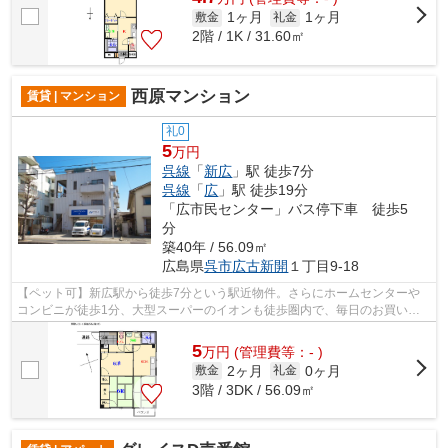
1ヶ月
1ヶ月
敷金
礼金
2階 / 1K / 31.60㎡
西原マンション
賃貸 | マンション
礼0
5
万円
呉線
「
新広
」駅 徒歩7分
呉線
「
広
」駅 徒歩19分
「広市民センター」バス停下車 徒歩5
分
築40年 / 56.09㎡
広島県
呉市
広古新開
１丁目9-18
【ペット可】新広駅から徒歩7分という駅近物件。さらにホームセンターや
コンビニが徒歩1分、大型スーパーのイオンも徒歩圏内で、毎日のお買い物
が驚くほどスムーズになります。お部屋...
5
万
円
(管理費等：- )
2ヶ月
0ヶ月
敷金
礼金
3階 / 3DK / 56.09㎡