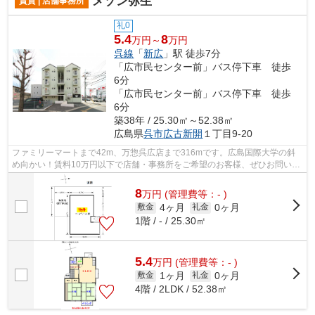
メゾン弥生
賃貸 | 店舗事務所
礼0
5.4
8
万円～
万円
呉線
「
新広
」駅 徒歩7分
「広市民センター前」バス停下車 徒歩
6分
「広市民センター前」バス停下車 徒歩
6分
築38年 / 25.30㎡～52.38㎡
広島県
呉市
広古新開
１丁目9-20
ファミリーマートまで42m、万惣呉広店まで316mです。広島国際大学の斜
め向かい！賃料10万円以下で店舗・事務所をご希望のお客様、ぜひお問い合
わせください。1台分の駐車スペースあり...
8
万
円
(管理費等：- )
4ヶ月
0ヶ月
敷金
礼金
1階 / - / 25.30㎡
5.4
万
円
(管理費等：- )
1ヶ月
0ヶ月
敷金
礼金
4階 / 2LDK / 52.38㎡