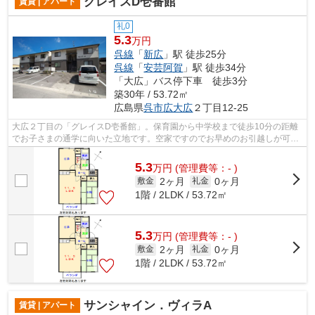
グレイスD壱番館
賃貸 | アパート
礼0
5.3
万円
呉線
「
新広
」駅 徒歩25分
呉線
「
安芸阿賀
」駅 徒歩34分
「大広」バス停下車 徒歩3分
築30年 / 53.72㎡
広島県
呉市
広大広
２丁目12-25
大広２丁目の「グレイスD壱番館」。保育園から中学校まで徒歩10分の距離
でお子さまの通学に向いた立地です。空家ですのでお早めのお引越しが可能
です。0823-72-4594またはinfo@asahij....
5.3
万
円
(管理費等：- )
2ヶ月
0ヶ月
敷金
礼金
1階 / 2LDK / 53.72㎡
5.3
万
円
(管理費等：- )
2ヶ月
0ヶ月
敷金
礼金
1階 / 2LDK / 53.72㎡
サンシャイン．ヴィラA
賃貸 | アパート