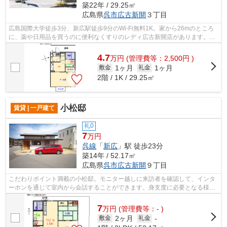
築22年 / 29.25㎡
広島県
呉市
広古新開
３丁目
広島国際大学徒歩3分、新広駅徒歩9分のWi-Fi無料1K。家から26mのところ
に、薬や日用品を買うのに便利なくすりのレディ広古新開店があります。温
水洗浄便座やシャワー付洗面台、2口グリ...
4.7
万
円
(管理費等：2,500円 )
1ヶ月
1ヶ月
敷金
礼金
2階 / 1K / 29.25㎡
小松邸
賃貸 | 一戸建て
礼0
7
万円
呉線
「
新広
」駅 徒歩23分
築14年 / 52.17㎡
広島県
呉市
広古新開
９丁目
こだわりポイント満載の小松邸。モニター越しに来訪者を確認して、インタ
ーホンを通じて室内から会話することができます。身支度に必要となる様々
なアイテムを収納可能なスペースがあ...
7
万
円
(管理費等：- )
2ヶ月
敷金
礼金
-