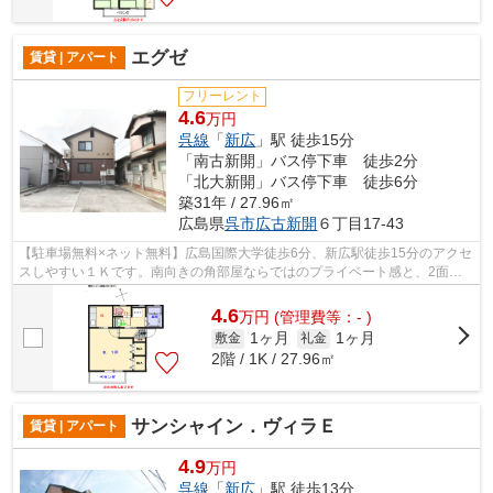
エグゼ
賃貸 | アパート
フリーレント
4.6
万円
呉線
「
新広
」駅 徒歩15分
「南古新開」バス停下車 徒歩2分
「北大新開」バス停下車 徒歩6分
築31年 / 27.96㎡
広島県
呉市
広古新開
６丁目17-43
【駐車場無料×ネット無料】広島国際大学徒歩6分、新広駅徒歩15分のアクセ
スしやすい１Ｋです。南向きの角部屋ならではのプライベート感と、2面採
光で明るく窓を開ければ心地よい風が通...
4.6
万
円
(管理費等：- )
1ヶ月
1ヶ月
敷金
礼金
2階 / 1K / 27.96㎡
サンシャイン．ヴィラＥ
賃貸 | アパート
4.9
万円
呉線
「
新広
」駅 徒歩13分