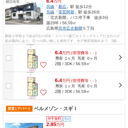
6.4
万円
呉線
「
新広
」駅 徒歩12分
呉線
「
安芸阿賀
」駅 徒歩26分
「北古新開」バス停下車 徒歩3分
築29年 / 56.59㎡
広島県
呉市
広古新開
５丁目
横路小学校まで徒歩5分の3DK！スーパー藤三やドラッグストアひまわりが
徒歩圏内にあり、日々の買い物にも便利です。全戸角部屋南向きで、3面採
光により室内は明るく快適です。駐車場も...
6.4
万
円
(管理費等：- )
1ヶ月
0ヶ月
敷金
礼金
2階 / 3DK / 56.59㎡
6.4
万
円
(管理費等：- )
1ヶ月
0ヶ月
敷金
礼金
2階 / 3DK / 56.59㎡
ベルメゾン・スギⅠ
賃貸 | アパート
仲手無料
礼0
2.85
万円