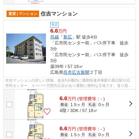
住吉マンション
賃貸 | マンション
礼0
6.6
万円
呉線
「
新広
」駅 徒歩4分
「広市民センター前」バス停下車 徒歩
3分
「広市民センター前」バス停下車 徒歩
3分
築39年 / 57.18㎡
広島県
呉市
広古新開
２丁目
住吉マンションの詳しい情報。徒歩5分圏内に通勤快速停車駅の新広駅や広
市民センター、スーパー万惣呉広店があり通勤に便利な立地です。送り迎え
に便利な呉中央幼稚園徒歩2分。温水洗...
6.6
万
円
(管理費等：- )
1.5ヶ月
0ヶ月
敷金
礼金
4階 / 3DK / 57.18㎡
6.6
万
円
(管理費等：- )
1.5ヶ月
0ヶ月
敷金
礼金