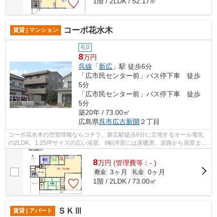
1階 / 2LDK / 52.17㎡
コーポ花水木
賃貸 | マンション
礼0
8
万円
呉線
「
新広
」駅 徒歩6分
「広市民センター前」バス停下車 徒歩
5分
「広市民センター前」バス停下車 徒歩
5分
築20年 / 73.00㎡
広島県
呉市
広古新開
２丁目
コーポ花水木の空室情報ならコチラ。新広駅徒歩6分に立地するオール電化
の2LDK。1.25坪サイズの広い浴室、8帖洋室には床暖房。道路から居室まで
の動線は段差を少なくし、体が不自由な...
8
万
円
(管理費等：- )
3ヶ月
0ヶ月
敷金
礼金
1階 / 2LDK / 73.00㎡
ＳＫⅢ
賃貸 | アパート