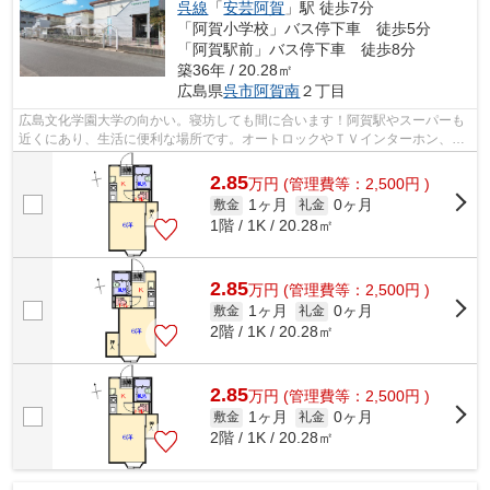
呉線
「
安芸阿賀
」駅 徒歩7分
「阿賀小学校」バス停下車 徒歩5分
「阿賀駅前」バス停下車 徒歩8分
築36年 / 20.28㎡
広島県
呉市
阿賀南
２丁目
広島文化学園大学の向かい。寝坊しても間に合います！阿賀駅やスーパーも
近くにあり、生活に便利な場所です。オートロックやＴＶインターホン、敷
地内にビデオカメラも設置し、セキュ...
2.85
万
円
(管理費等：2,500円 )
1ヶ月
0ヶ月
敷金
礼金
1階 / 1K / 20.28㎡
2.85
万
円
(管理費等：2,500円 )
1ヶ月
0ヶ月
敷金
礼金
2階 / 1K / 20.28㎡
2.85
万
円
(管理費等：2,500円 )
1ヶ月
0ヶ月
敷金
礼金
2階 / 1K / 20.28㎡