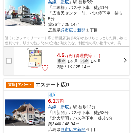
呉線
「
新広
」駅 徒歩5分
「二級橋」バス停下車 徒歩1分
「広市民センター前」バス停下車 徒歩
5分
築26年 / 25.14㎡
広島県
呉市
広古新開
１丁目
近くにはファミリーマート広古新開店(徒歩6分)がありちょっとした買い物に
便利です。駅まで徒歩5分の立地が魅力的な、利便性の高い物件です。呉市
で快適に暮らすのであれば、いつでも...
4.5
万
円
(管理費等：- )
1ヶ月
1ヶ月
敷金
礼金
3階 / 1K / 25.14㎡
エステート広D
賃貸 | アパート
礼0
6.1
万円
呉線
「
新広
」駅 徒歩12分
「四新開」バス停下車 徒歩3分
「北大新開」バス停下車 徒歩9分
築34年 / 48.94㎡
広島県
呉市
広古新開
６丁目