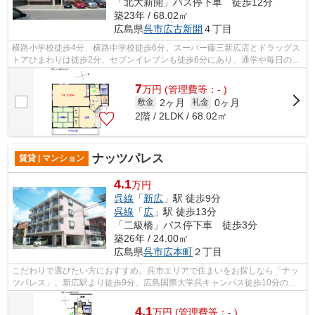
「北大新開」バス停下車 徒歩12分
築23年 / 68.02㎡
広島県
呉市
広古新開
４丁目
横路小学校徒歩4分、横路中学校徒歩6分。スーパー藤三新広店とドラッグス
トアひまわりは徒歩2分、セブンイレブンも徒歩6分にあり、通学や毎日の買
い物に便利な住環境です。14.7帖のLDK...
7
万
円
(管理費等：- )
2ヶ月
0ヶ月
敷金
礼金
2階 / 2LDK / 68.02㎡
ナッツパレス
賃貸 | マンション
4.1
万円
呉線
「
新広
」駅 徒歩9分
呉線
「
広
」駅 徒歩13分
「二級橋」バス停下車 徒歩3分
築26年 / 24.00㎡
広島県
呉市
広本町
２丁目
こだわりで選びたい方におすすめ。呉市エリアで住まいをお探しなら「ナッ
ツパレス」。新広駅より徒歩9分、広島国際大学呉キャンパス徒歩10分の便
利な立地。居住者専用ゴミ置き場あり。...
4.1
万
円
(管理費等：- )