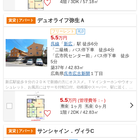
4階 / 3DK / 57.18㎡
デュオライフ弥生Ａ
賃貸 | アパート
フリーレント
礼0
5.5
万円
呉線
「
新広
」駅 徒歩6分
「二級橋」バス停下車 徒歩4分
「広市民センター前」バス停下車 徒歩
5分
築37年 / 42.83㎡
広島県
呉市
広古新開
１丁目
新広駅徒歩９分の２ＤＫで新婚の方にオススメ。ＴＶインターホンやウオッ
シュレット、お風呂にはサーモ付蛇口付。幼稚園やスーパー、駅に近く、小
さいお子様のいらっしゃる家族や、電...
5.5
万
円
(管理費等：- )
1ヶ月
0ヶ月
敷金
礼金
1階 / 2DK / 42.83㎡
サンシャイン．ヴィラC
賃貸 | アパート