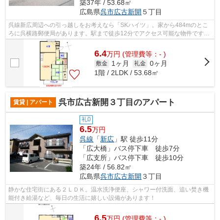
築37年 / 53.68㎡
広島県
呉市
広古新開
５丁目
呉線新広周辺への引っ越しをお考えなら「SKハイツ」。家から484mのとこ
ろに呉横路郵便局があります。駅まで徒歩12分でアクセス可能な物件です。
朝日住宅は呉市の不動産会社として、沢...
6.4
万
円
(管理費等：- )
1ヶ月
0ヶ月
敷金
礼金
1階 / 2LDK / 53.68㎡
呉市広古新開３丁目のアパート
賃貸 | アパート
礼0
6.5
万円
呉線
「
新広
」駅 徒歩11分
「広大橋」バス停下車 徒歩7分
「広支所」バス停下車 徒歩10分
築24年 / 56.82㎡
広島県
呉市
広古新開
３丁目
静かな住宅街にある２ＬＤＫ。温水洗浄便座、シャワー付洗面、追い焚き機
能付き給湯など、毎日の生活に嬉しい設備があります！
6.5
万
円
(管理費等：- )