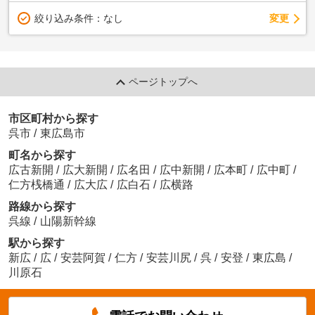
変更
絞り込み条件：
なし
ページトップへ
市区町村から探す
呉市
/
東広島市
町名から探す
広古新開
/
広大新開
/
広名田
/
広中新開
/
広本町
/
広中町
/
仁方桟橋通
/
広大広
/
広白石
/
広横路
路線から探す
呉線
/
山陽新幹線
駅から探す
新広
/
広
/
安芸阿賀
/
仁方
/
安芸川尻
/
呉
/
安登
/
東広島
/
川原石