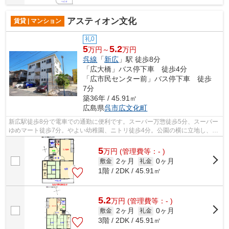
アスティオン文化
賃貸 | マンション
礼0
5
5.2
万円～
万円
呉線
「
新広
」駅 徒歩8分
「広大橋」バス停下車 徒歩4分
「広市民センター前」バス停下車 徒歩
7分
築36年 / 45.91㎡
広島県
呉市
広文化町
新広駅徒歩8分で電車での通勤に便利です。スーパー万惣徒歩5分、スーパー
ゆめマート徒歩7分。やよい幼稚園、ニトリ徒歩4分。公園の横に立地し、全
戸角部屋南向き3面採光の部屋なので、...
5
万
円
(管理費等：- )
2ヶ月
0ヶ月
敷金
礼金
1階 / 2DK / 45.91㎡
5.2
万
円
(管理費等：- )
2ヶ月
0ヶ月
敷金
礼金
3階 / 2DK / 45.91㎡