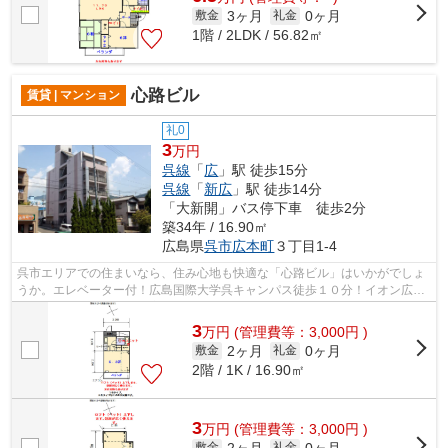
3ヶ月
0ヶ月
敷金
礼金
1階 / 2LDK / 56.82㎡
心路ビル
賃貸 | マンション
礼0
3
万円
呉線
「
広
」駅 徒歩15分
呉線
「
新広
」駅 徒歩14分
「大新開」バス停下車 徒歩2分
築34年 / 16.90㎡
広島県
呉市
広本町
３丁目1-4
呉市エリアでの住まいなら、住み心地も快適な「心路ビル」はいかがでしょ
うか。エレベーター付！広島国際大学呉キャンパス徒歩１０分！イオン広店
向かい側で、買い物に大変便利です。...
3
万
円
(管理費等：3,000円 )
2ヶ月
0ヶ月
敷金
礼金
2階 / 1K / 16.90㎡
3
万
円
(管理費等：3,000円 )
2ヶ月
0ヶ月
敷金
礼金