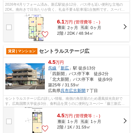
2026年4月リフォーム済み。新広駅徒歩12分、バス停も近い便利な立地の
2DK。南向きで日当たりが良く、礼金不要＆駐車場1台無料です。スーパー
藤三やドラッグストアひまわりも徒歩圏内で...
6.1
万
円
(管理費等：- )
2ヶ月
0ヶ月
敷金
礼金
2階 / 2DK / 48.94㎡
セントラルステージ広
賃貸 | マンション
4.5
万円
呉線
「
新広
」駅 徒歩13分
「四新開」バス停下車 徒歩2分
「北大新開」バス停下車 徒歩9分
築25年 / 31.59㎡
広島県
呉市
広古新開
７丁目
セントラルステージ広の詳しい情報。南側の角部屋のため通風採光良好で
す。広島国際大学徒歩3分、食料品を買うのに便利なスーパー「藤三新広
店」徒歩2分、日用品を買うのに便利なドラ...
4.5
万
円
(管理費等：- )
1ヶ月
1ヶ月
敷金
礼金
2階 / 1K / 31.59㎡