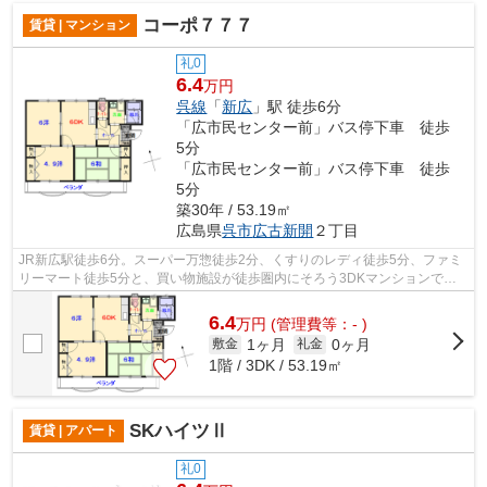
コーポ７７７
賃貸 | マンション
礼0
6.4
万円
呉線
「
新広
」駅 徒歩6分
「広市民センター前」バス停下車 徒歩
5分
「広市民センター前」バス停下車 徒歩
5分
築30年 / 53.19㎡
広島県
呉市
広古新開
２丁目
JR新広駅徒歩6分。スーパー万惣徒歩2分、くすりのレディ徒歩5分、ファミ
リーマート徒歩5分と、買い物施設が徒歩圏内にそろう3DKマンションで
す。横路小学校徒歩16分、呉中央幼稚園徒歩...
6.4
万
円
(管理費等：- )
1ヶ月
0ヶ月
敷金
礼金
1階 / 3DK / 53.19㎡
SKハイツⅡ
賃貸 | アパート
礼0