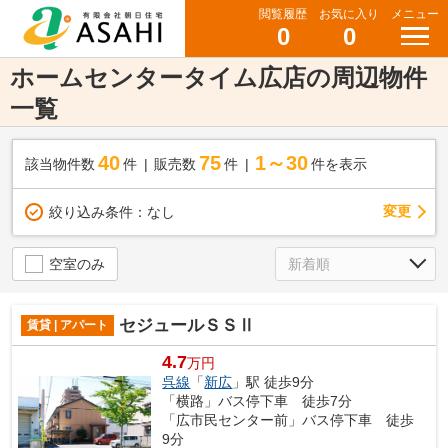
閲覧履歴
お気に入り
メニュー
0
0
ホームセンタータイム広店の周辺物件
一覧
40
75
1～30
該当物件数
件
販売数
件
件を表示
変更
絞り込み条件：
なし
空室のみ
セジュールＳＳⅡ
賃貸 | アパート
4.7
万円
呉線
「
新広
」駅 徒歩9分
「横路」バス停下車 徒歩7分
「広市民センター前」バス停下車 徒歩
9分