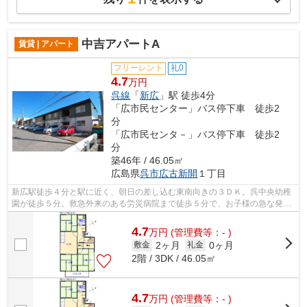
中吉アパートA
賃貸 | アパート
フリーレント
礼0
4.7
万円
呉線
「
新広
」駅 徒歩4分
「広市民センター」バス停下車 徒歩2
分
「広市民センタ－」バス停下車 徒歩2
分
築46年 / 46.05㎡
広島県
呉市
広古新開
１丁目
新広駅徒歩４分と駅に近く、朝日の差し込む東南向きの３ＤＫ。呉中央幼稚
園が徒歩５分。救急外来のある労災病院まで徒歩５分で、お子様の急な発熱
時にも安心です。呉市で新生活をスタ...
4.7
万
円
(管理費等：- )
2ヶ月
0ヶ月
敷金
礼金
2階 / 3DK / 46.05㎡
4.7
万
円
(管理費等：- )