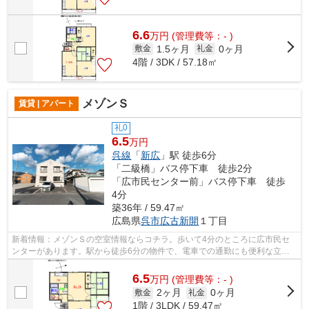
6.6
万
円
(管理費等：- )
1.5ヶ月
0ヶ月
敷金
礼金
4階 / 3DK / 57.18㎡
メゾンＳ
賃貸 | アパート
礼0
6.5
万円
呉線
「
新広
」駅 徒歩6分
「二級橋」バス停下車 徒歩2分
「広市民センター前」バス停下車 徒歩
4分
築36年 / 59.47㎡
広島県
呉市
広古新開
１丁目
新着情報：メゾンＳの空室情報ならコチラ。歩いて4分のところに広市民セ
ンターがあります。駅から徒歩6分の物件で、電車での通勤にも便利な立地
です。呉市にある呉線新広近くに住む予...
6.5
万
円
(管理費等：- )
2ヶ月
0ヶ月
敷金
礼金
1階 / 3LDK / 59.47㎡