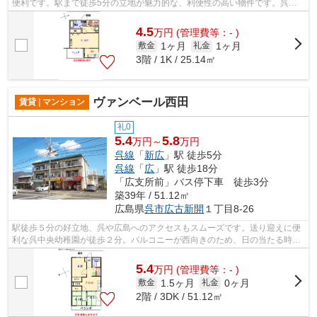
便利です。駅まで徒歩5分の立地が魅力的な、利便性の高い物件です。呉市
で快適に暮らすのであれば、いつでも...
4.5
万
円
(管理費等：- )
1ヶ月
1ヶ月
敷金
礼金
3階 / 1K / 25.14㎡
ヴァンベール西田
賃貸 | マンション
礼0
5.4
5.8
万円～
万円
呉線
「
新広
」駅 徒歩5分
呉線
「
広
」駅 徒歩18分
「広支所前」バス停下車 徒歩3分
築39年 / 51.12㎡
広島県
呉市
広古新開
１丁目8-26
駅徒歩５分の好立地、呉や広島へのアクセスもスムーズです。送り迎えに便
利な呉中央幼稚園が徒歩２分。バルコニーが西向きのため、日の当たる時間
が長く、冬でもあたたかく過ごせます。
5.4
万
円
(管理費等：- )
1.5ヶ月
0ヶ月
敷金
礼金
2階 / 3DK / 51.12㎡