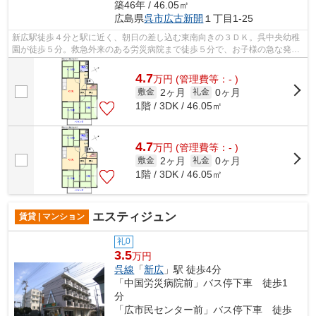
築46年 / 46.05㎡
広島県
呉市
広古新開
１丁目1-25
新広駅徒歩４分と駅に近く、朝日の差し込む東南向きの３ＤＫ。呉中央幼稚
園が徒歩５分。救急外来のある労災病院まで徒歩５分で、お子様の急な発熱
時にも安心です。呉市で新生活をスタ...
4.7
万
円
(管理費等：- )
2ヶ月
0ヶ月
敷金
礼金
1階 / 3DK / 46.05㎡
4.7
万
円
(管理費等：- )
2ヶ月
0ヶ月
敷金
礼金
1階 / 3DK / 46.05㎡
エスティジュン
賃貸 | マンション
礼0
3.5
万円
呉線
「
新広
」駅 徒歩4分
「中国労災病院前」バス停下車 徒歩1
分
「広市民センター前」バス停下車 徒歩