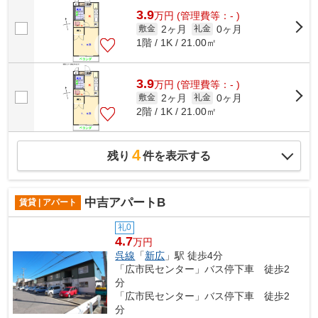
3.9
万
円
(管理費等：- )
2ヶ月
0ヶ月
敷金
礼金
1階 / 1K / 21.00㎡
3.9
万
円
(管理費等：- )
2ヶ月
0ヶ月
敷金
礼金
2階 / 1K / 21.00㎡
4
残り
件を表示する
中吉アパートB
賃貸 | アパート
礼0
4.7
万円
呉線
「
新広
」駅 徒歩4分
「広市民センター」バス停下車 徒歩2
分
「広市民センター」バス停下車 徒歩2
分