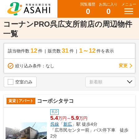
閲覧履歴
お気に入り
メニュー
0
0
コーナンPRO呉広支所前店の周辺物件
一覧
12
31
1～12
該当物件数
件
販売数
件
件を表示
変更
絞り込み条件：
なし
空室のみ
コーポシタサコ
賃貸 | アパート
礼0
5.4
5.9
万円～
万円
呉線
「
新広
」駅 徒歩4分
「広市民センター前」バス停下車 徒歩
2分