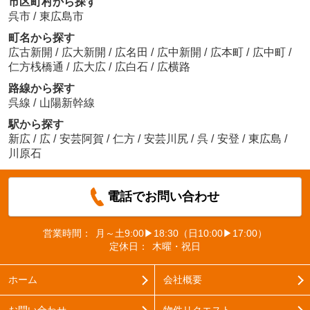
市区町村から探す
呉市
/
東広島市
町名から探す
広古新開
/
広大新開
/
広名田
/
広中新開
/
広本町
/
広中町
/
仁方桟橋通
/
広大広
/
広白石
/
広横路
路線から探す
呉線
/
山陽新幹線
駅から探す
新広
/
広
/
安芸阿賀
/
仁方
/
安芸川尻
/
呉
/
安登
/
東広島
/
川原石
電話でお問い合わせ
営業時間：
月～土9:00▶18:30（日10:00▶17:00）
定休日：
木曜・祝日
ホーム
会社概要