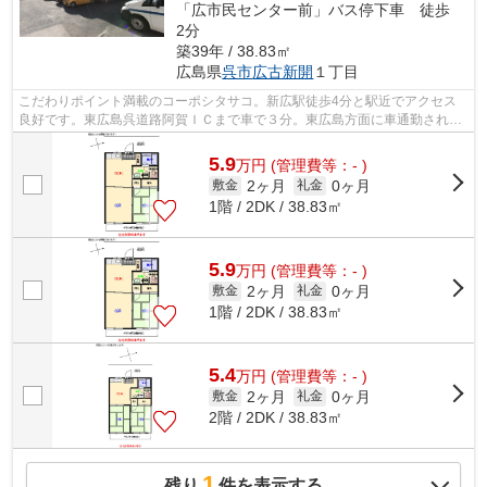
「広市民センター前」バス停下車 徒歩
2分
築39年 / 38.83㎡
広島県
呉市
広古新開
１丁目
こだわりポイント満載のコーポシタサコ。新広駅徒歩4分と駅近でアクセス
良好です。東広島呉道路阿賀ＩＣまで車で３分。東広島方面に車通勤される
方にもオススメです。通信速度が速く...
5.9
万
円
(管理費等：- )
2ヶ月
0ヶ月
敷金
礼金
1階 / 2DK / 38.83㎡
5.9
万
円
(管理費等：- )
2ヶ月
0ヶ月
敷金
礼金
1階 / 2DK / 38.83㎡
5.4
万
円
(管理費等：- )
2ヶ月
0ヶ月
敷金
礼金
2階 / 2DK / 38.83㎡
1
残り
件を表示する