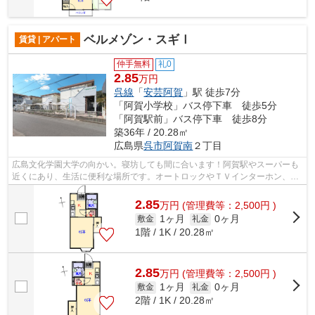
ベルメゾン・スギⅠ
賃貸 | アパート
仲手無料
礼0
2.85
万円
呉線
「
安芸阿賀
」駅 徒歩7分
「阿賀小学校」バス停下車 徒歩5分
「阿賀駅前」バス停下車 徒歩8分
築36年 / 20.28㎡
広島県
呉市
阿賀南
２丁目
広島文化学園大学の向かい。寝坊しても間に合います！阿賀駅やスーパーも
近くにあり、生活に便利な場所です。オートロックやＴＶインターホン、敷
地内にビデオカメラも設置し、セキュ...
2.85
万
円
(管理費等：2,500円 )
1ヶ月
0ヶ月
敷金
礼金
1階 / 1K / 20.28㎡
2.85
万
円
(管理費等：2,500円 )
1ヶ月
0ヶ月
敷金
礼金
2階 / 1K / 20.28㎡