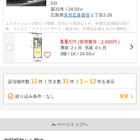
5分
築31年 / 24.03㎡
広島県
呉市
広多賀谷
１丁目2-26
エスティジュンの詳しい情報。日当たり良好な１Ｋ、中国労災病院の目の
前、コンビニ「ファミリーマート」徒歩1分。日用品を揃えるのに便利なホ
ームセンター「コーナンPRO呉広支所前店...
3.5
万
円
(管理費等：2,000円 )
2ヶ月
0ヶ月
敷金
礼金
3階 / 1K / 24.03㎡
12
31
1～12
該当物件数
件
空き数
件
件を表示
変更
絞り込み条件：
なし
ページトップへ