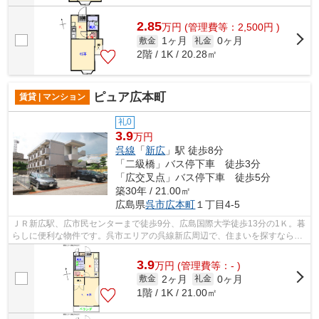
2.85
万
円
(管理費等：2,500円 )
1ヶ月
0ヶ月
敷金
礼金
2階 / 1K / 20.28㎡
ピュア広本町
賃貸 | マンション
礼0
3.9
万円
呉線
「
新広
」駅 徒歩8分
「二級橋」バス停下車 徒歩3分
「広交叉点」バス停下車 徒歩5分
築30年 / 21.00㎡
広島県
呉市
広本町
１丁目4-5
ＪＲ新広駅、広市民センターまで徒歩9分、広島国際大学徒歩13分の1Ｋ。暮
らしに便利な物件です。呉市エリアの呉線新広周辺で、住まいを探すなら、
朝日住宅でお任せください。いつでも0...
3.9
万
円
(管理費等：- )
2ヶ月
0ヶ月
敷金
礼金
1階 / 1K / 21.00㎡