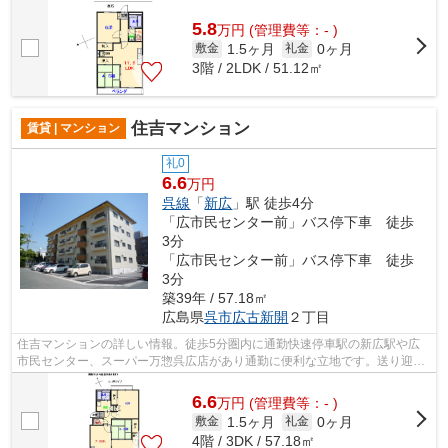
5.8
万
円
(管理費等：- )
1.5ヶ月
0ヶ月
敷金
礼金
3階 / 2LDK / 51.12㎡
住吉マンション
賃貸 | マンション
礼0
6.6
万円
呉線
「
新広
」駅 徒歩4分
「広市民センター前」バス停下車 徒歩
3分
「広市民センター前」バス停下車 徒歩
3分
築39年 / 57.18㎡
広島県
呉市
広古新開
２丁目
住吉マンションの詳しい情報。徒歩5分圏内に通勤快速停車駅の新広駅や広
市民センター、スーパー万惣呉広店があり通勤に便利な立地です。送り迎え
に便利な呉中央幼稚園徒歩2分。温水洗...
6.6
万
円
(管理費等：- )
1.5ヶ月
0ヶ月
敷金
礼金
4階 / 3DK / 57.18㎡