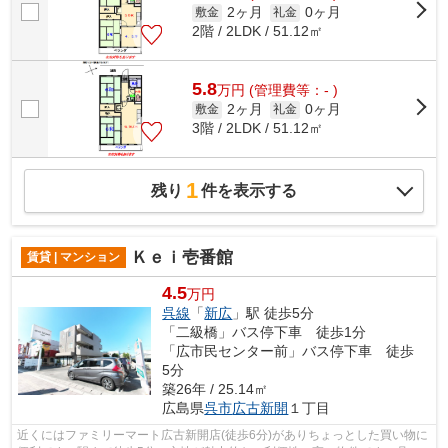
2ヶ月
0ヶ月
敷金
礼金
2階 / 2LDK / 51.12㎡
5.8
万
円
(管理費等：- )
2ヶ月
0ヶ月
敷金
礼金
3階 / 2LDK / 51.12㎡
1
残り
件を表示する
Ｋｅｉ壱番館
賃貸 | マンション
4.5
万円
呉線
「
新広
」駅 徒歩5分
「二級橋」バス停下車 徒歩1分
「広市民センター前」バス停下車 徒歩
5分
築26年 / 25.14㎡
広島県
呉市
広古新開
１丁目
近くにはファミリーマート広古新開店(徒歩6分)がありちょっとした買い物に