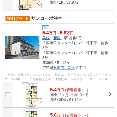
3階 / 1K / 27.87㎡
サンコーポ沖本
賃貸 | アパート
礼0
5.4
5.8
万円～
万円
呉線
「
新広
」駅 徒歩5分
「広市民センター前」バス停下車 徒歩
3分
「広市民センター前」バス停下車 徒歩
3分
築39年 / 51.12㎡
広島県
呉市
広古新開
２丁目
こだわりで選びたい方におすすめ。呉市エリアで住まいをお探しなら「サン
コーポ沖本」。日用品を揃えるのに便利なホームセンター「コーナンPRO呉
広支所前店」まで、175mです。徒歩5分...
5.4
万
円
(管理費等：- )
2ヶ月
0ヶ月
敷金
礼金
2階 / 3DK / 51.12㎡
5.8
万
円
(管理費等：- )