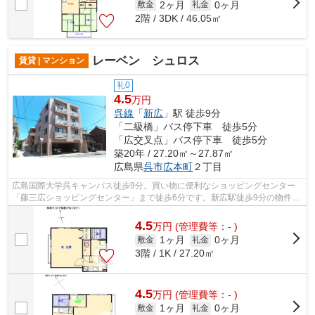
2ヶ月
0ヶ月
敷金
礼金
2階 / 3DK / 46.05㎡
レーベン シュロス
賃貸 | マンション
礼0
4.5
万円
呉線
「
新広
」駅 徒歩9分
「二級橋」バス停下車 徒歩5分
「広交叉点」バス停下車 徒歩5分
築20年 / 27.20㎡～27.87㎡
広島県
呉市
広本町
２丁目
広島国際大学呉キャンパス徒歩9分。買い物に便利なショッピングセンター
「藤三広ショッピングセンター」まで徒歩6分です。新広駅徒歩9分の物件で
アクセスも良好です。女性の一人暮らし...
4.5
万
円
(管理費等：- )
1ヶ月
0ヶ月
敷金
礼金
3階 / 1K / 27.20㎡
4.5
万
円
(管理費等：- )
1ヶ月
0ヶ月
敷金
礼金