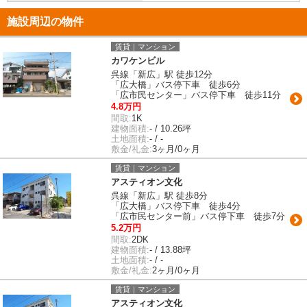
施設周辺の物件
賃貸｜マンション
カワケンビル
呉線「新広」駅 徒歩12分
「広大橋」バス停下車 徒歩6分
「広市民センター」バス停下車 徒歩11分
4.8万円
間取:
1K
建物面積:
- / 10.26坪
土地面積:
- / -
敷金/礼金:
3ヶ月/0ヶ月
賃貸｜マンション
アスティオン文化
呉線「新広」駅 徒歩8分
「広大橋」バス停下車 徒歩4分
「広市民センター前」バス停下車 徒歩7分
5.2万円
間取:
2DK
建物面積:
- / 13.88坪
土地面積:
- / -
敷金/礼金:
2ヶ月/0ヶ月
賃貸｜マンション
アスティオン文化