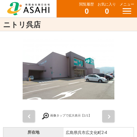
閲覧履歴
お気に入り
メニュー
0
0
ニトリ呉店
前
次
画像タップで拡大表示【
1
/1】
所在地
広島県呉市広文化町2-4