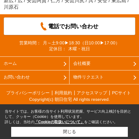
新広
/
広
/
安芸阿賀
/
仁方
/
安芸川尻
/
呉
/
安登
/
東広島
/
川原石
電話でお問い合わせ
営業時間：
月～土9:00▶18:30（日10:00▶17:00）
定休日：
木曜・祝日
ホーム
会社概要
お問い合わせ
物件リクエスト
プライバシーポリシー
利用規約
アクセスマップ
PCサイト
Copyright(c) 朝日住宅 All rights reserved.
当サイトでは、お客様の当サイト利用状況把握、サービス向上検討を目的と
して、クッキー（Cookie）を使用しています。
詳しくは、当社の
「Cookieの取扱いについて」
をご確認ください。
閉じる