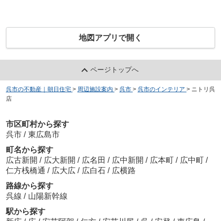
地図アプリで開く
ページトップへ
呉市の不動産｜朝日住宅
>
周辺施設案内
>
呉市
>
呉市のインテリア
>
ニトリ呉
店
市区町村から探す
呉市
/
東広島市
町名から探す
広古新開
/
広大新開
/
広名田
/
広中新開
/
広本町
/
広中町
/
仁方桟橋通
/
広大広
/
広白石
/
広横路
路線から探す
呉線
/
山陽新幹線
駅から探す