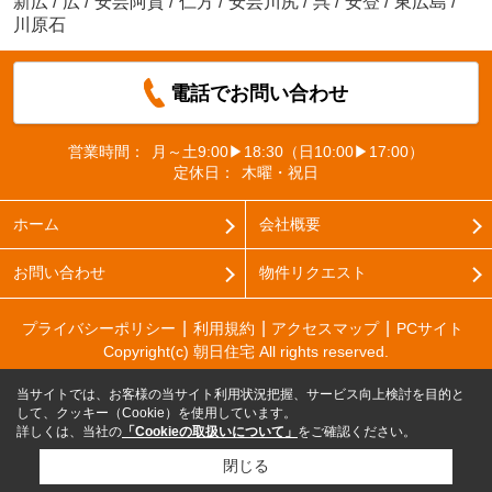
新広
/
広
/
安芸阿賀
/
仁方
/
安芸川尻
/
呉
/
安登
/
東広島
/
川原石
電話でお問い合わせ
営業時間：
月～土9:00▶18:30（日10:00▶17:00）
定休日：
木曜・祝日
ホーム
会社概要
お問い合わせ
物件リクエスト
プライバシーポリシー
利用規約
アクセスマップ
PCサイト
Copyright(c) 朝日住宅 All rights reserved.
当サイトでは、お客様の当サイト利用状況把握、サービス向上検討を目的と
して、クッキー（Cookie）を使用しています。
詳しくは、当社の
「Cookieの取扱いについて」
をご確認ください。
閉じる