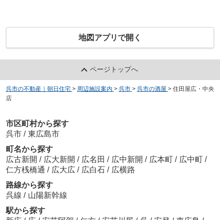
地図アプリで開く
ページトップへ
呉市の不動産｜朝日住宅
>
周辺施設案内
>
呉市
>
呉市の酒屋
>
住田屋広・中央
店
市区町村から探す
呉市
/
東広島市
町名から探す
広古新開
/
広大新開
/
広名田
/
広中新開
/
広本町
/
広中町
/
仁方桟橋通
/
広大広
/
広白石
/
広横路
路線から探す
呉線
/
山陽新幹線
駅から探す