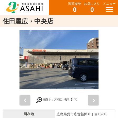
閲覧履歴
お気に入り
メニュー
0
0
住田屋広・中央店
前
次
画像タップで拡大表示【
1
/1】
所在地
広島県呉市広古新開６丁目13-30