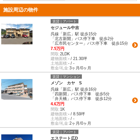
施設周辺の物件
賃貸｜アパート
セジュール中吉
呉線「新広」駅 徒歩15分
「北古新開」バス停下車 徒歩2分
「広市民センター」バス停下車 徒歩15分
7.5万円
間取:
2LDK
建物面積:
- / 21.30坪
土地面積:
- / -
敷金/礼金:
3ヶ月/0ヶ月
賃貸｜マンション
メゾン カヤ S
呉線「新広」駅 徒歩16分
「四新開」バス停下車 徒歩5分
「弁天橋」バス停下車 徒歩12分
4.6万円
間取:
1K
建物面積:
- / 8.59坪
土地面積:
- / -
敷金/礼金:
2ヶ月/0ヶ月
賃貸｜アパート
エステート広D