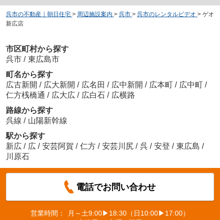
呉市の不動産｜朝日住宅
>
周辺施設案内
>
呉市
>
呉市のレンタルビデオ
>
ゲオ
新広店
市区町村から探す
呉市
/
東広島市
町名から探す
広古新開
/
広大新開
/
広名田
/
広中新開
/
広本町
/
広中町
/
仁方桟橋通
/
広大広
/
広白石
/
広横路
路線から探す
呉線
/
山陽新幹線
駅から探す
新広
/
広
/
安芸阿賀
/
仁方
/
安芸川尻
/
呉
/
安登
/
東広島
/
川原石
電話でお問い合わせ
営業時間：
月～土9:00▶18:30（日10:00▶17:00）