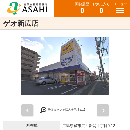
閲覧履歴
お気に入り
メニュー
0
0
ゲオ新広店
前
次
画像タップで拡大表示【
1
/1】
所在地
広島県呉市広古新開１丁目9-12