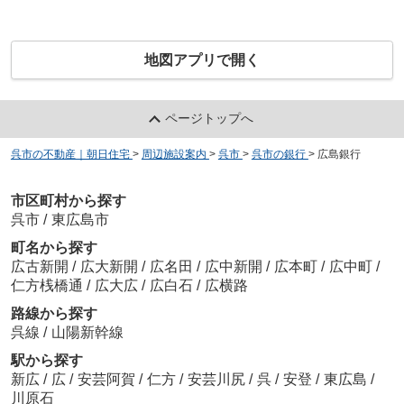
地図アプリで開く
ページトップへ
呉市の不動産｜朝日住宅
>
周辺施設案内
>
呉市
>
呉市の銀行
>
広島銀行
市区町村から探す
呉市
/
東広島市
町名から探す
広古新開
/
広大新開
/
広名田
/
広中新開
/
広本町
/
広中町
/
仁方桟橋通
/
広大広
/
広白石
/
広横路
路線から探す
呉線
/
山陽新幹線
駅から探す
新広
/
広
/
安芸阿賀
/
仁方
/
安芸川尻
/
呉
/
安登
/
東広島
/
川原石