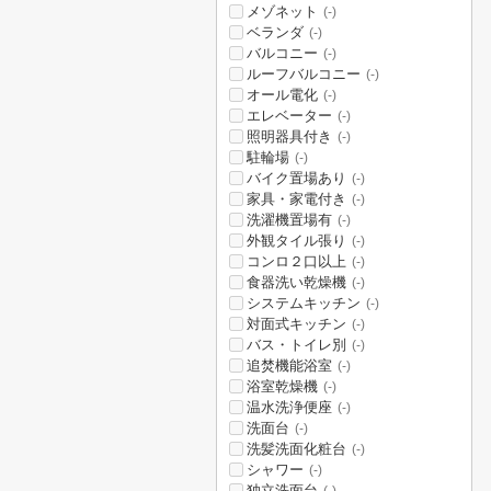
メゾネット
(-)
ベランダ
(-)
バルコニー
(-)
ルーフバルコニー
(-)
オール電化
(-)
エレベーター
(-)
照明器具付き
(-)
駐輪場
(-)
バイク置場あり
(-)
家具・家電付き
(-)
洗濯機置場有
(-)
外観タイル張り
(-)
コンロ２口以上
(-)
食器洗い乾燥機
(-)
システムキッチン
(-)
対面式キッチン
(-)
バス・トイレ別
(-)
追焚機能浴室
(-)
浴室乾燥機
(-)
温水洗浄便座
(-)
洗面台
(-)
洗髪洗面化粧台
(-)
シャワー
(-)
独立洗面台