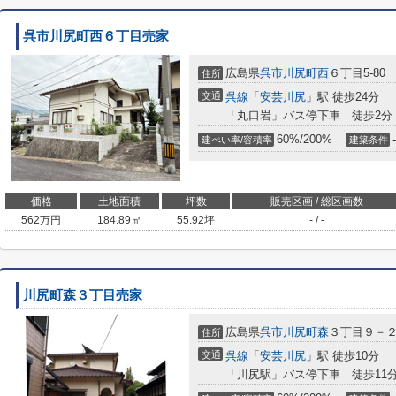
呉市川尻町西６丁目売家
広島県
呉市
川尻町西
６丁目5-80
住所
交通
呉線
「
安芸川尻
」駅 徒歩24分
「丸口岩」バス停下車 徒歩2分
60%/200%
-
建ぺい率/容積率
建築条件
価格
土地面積
坪数
販売区画 / 総区画数
562
万円
184.89㎡
55.92坪
- / -
川尻町森３丁目売家
広島県
呉市
川尻町森
３丁目９－
住所
交通
呉線
「
安芸川尻
」駅 徒歩10分
「川尻駅」バス停下車 徒歩11