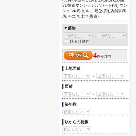
部,投資マンション,アパート(棟),マン
ション(棟),ビル,戸建(投資),店舗事務
所,その他,土地(投資)
▼価格
～
値下げ物件
4
件が該当
土地面積
～
面積
～
築年数
駅からの徒歩