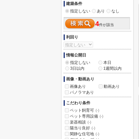
建築条件
指定しない
あり
なし
4
件が該当
利回り
情報公開日
指定しない
本日
3日以内
1週間以内
画像・動画あり
画像あり
動画あり
パノラマあり
こだわり条件
ペット飼育可
(-)
ペット専用設備
(-)
楽器相談
(-)
陽当り良好
(-)
閑静な住宅地
(-)