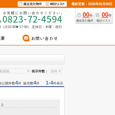
最終更新：2026年08月08日
00
00
件
件
最近見た物件
検討リスト
（日10:00▶17:00）
定休日：木曜・祝日
表示件数：
4
4
1-4
当公開件数
件 販売数
件
件表示
５２