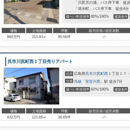
「川尻月の浦」バス停下車 徒歩
「清水町」バス停下車 徒歩4分
80%/240%
建ぺい率/容積率
建築条件
価格
土地面積
坪数
販売区画 / 総区画数
980
万円
315.93㎡
95.56坪
- / -
呉市川尻町西１丁目売りアパート
広島県
呉市
川尻町西
１丁目１７
住所
交通
呉線
「
安芸川尻
」駅 徒歩7分
60%/180%
-
建ぺい率/容積率
建築条件
価格
土地面積
坪数
販売区画 / 総区画数
432
万円
121.85㎡
36.85坪
- / -