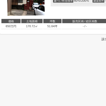
60%/200%
-
建ぺい率/容積率
建築条件
価格
土地面積
坪数
販売区画 / 総区画数
650
万円
170.72㎡
51.64坪
- / -
該