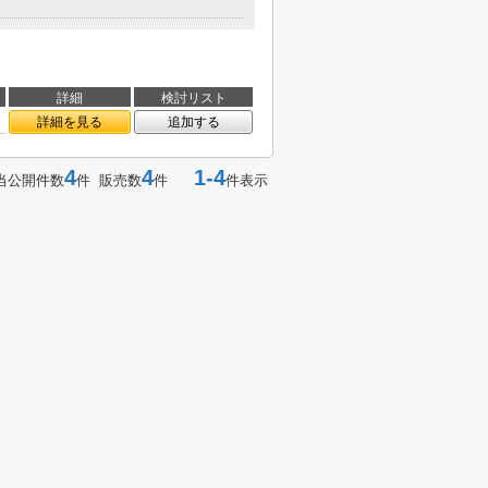
詳細
検討リスト
詳細を見る
追加する
4
4
1-4
当公開件数
件 販売数
件
件表示