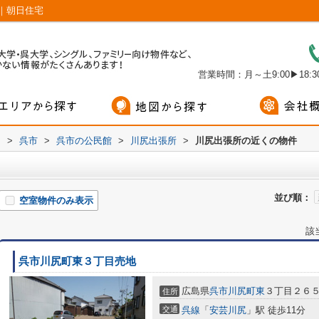
｜朝日住宅
営業時間：月～土9:00▶18:30
内
>
呉市
>
呉市の公民館
>
川尻出張所
>
川尻出張所の近くの物件
並び順：
空室物件のみ表示
該
呉市川尻町東３丁目売地
広島県
呉市
川尻町東
３丁目２６
住所
交通
呉線
「
安芸川尻
」駅 徒歩11分