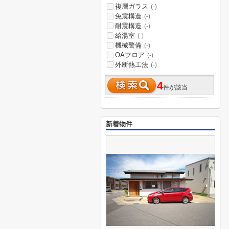
複層ガラス
(-)
免震構造
(-)
耐震構造
(-)
給湯室
(-)
機械警備
(-)
OAフロア
(-)
外断熱工法
(-)
4
件が該当
新着物件