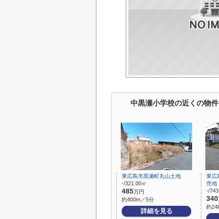
中黒瀬小学校の近くの物件
東広島市黒瀬町丸山土地
東広
-/321.00㎡
売地
485
-/74
万円
340
約400m／5分
約24
詳細を見る