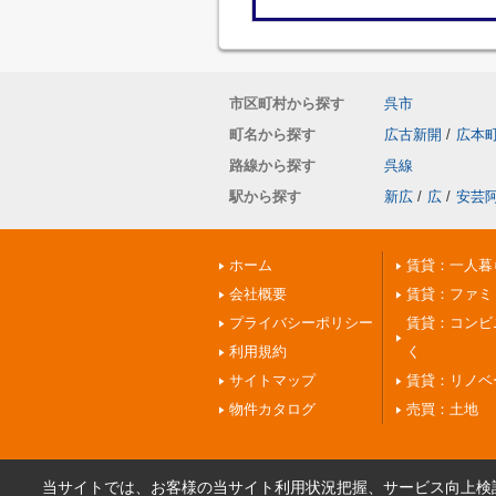
市区町村から探す
呉市
町名から探す
広古新開
/
広本
路線から探す
呉線
駅から探す
新広
/
広
/
安芸
ホーム
賃貸：一人暮
会社概要
賃貸：ファミ
プライバシーポリシー
賃貸：コンビ
利用規約
く
サイトマップ
賃貸：リノベ
物件カタログ
売買：土地
当サイトでは、お客様の当サイト利用状況把握、サービス向上検討