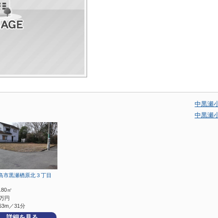
中黒瀬
中黒瀬
島市黒瀬楢原北３丁目
3.80㎡
万円
63m／31分
詳細を見る