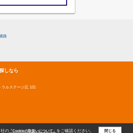
横路
探しなら
トラルステージ広 101
当社の
をご確認ください。
閉じる
「Cookieの取扱いについて」