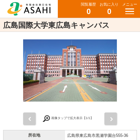
閲覧履歴
お気に入り
メニュー
0
0
広島国際大学東広島キャンパス
前
次
画像タップで拡大表示【
1
/1】
所在地
広島県東広島市黒瀬学園台555-36