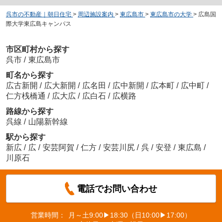
呉市の不動産｜朝日住宅
>
周辺施設案内
>
東広島市
>
東広島市の大学
>
広島国
際大学東広島キャンパス
市区町村から探す
呉市
/
東広島市
町名から探す
広古新開
/
広大新開
/
広名田
/
広中新開
/
広本町
/
広中町
/
仁方桟橋通
/
広大広
/
広白石
/
広横路
路線から探す
呉線
/
山陽新幹線
駅から探す
新広
/
広
/
安芸阿賀
/
仁方
/
安芸川尻
/
呉
/
安登
/
東広島
/
川原石
電話でお問い合わせ
営業時間：
月～土9:00▶18:30（日10:00▶17:00）