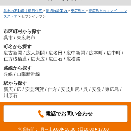
呉市の不動産｜朝日住宅
>
周辺施設案内
>
東広島市
>
東広島市のコンビニエン
スストア
>
セブンイレブン
市区町村から探す
呉市
/
東広島市
町名から探す
広古新開
/
広大新開
/
広名田
/
広中新開
/
広本町
/
広中町
/
仁方桟橋通
/
広大広
/
広白石
/
広横路
路線から探す
呉線
/
山陽新幹線
駅から探す
新広
/
広
/
安芸阿賀
/
仁方
/
安芸川尻
/
呉
/
安登
/
東広島
/
川原石
電話でお問い合わせ
営業時間：
月～土9:00▶18:30（日10:00▶17:00）