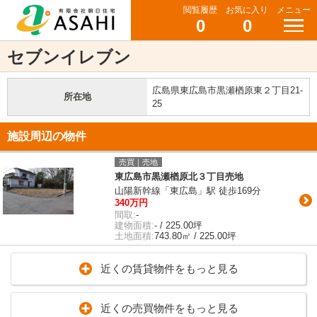
閲覧履歴
お気に入り
メニュー
0
0
セブンイレブン
広島県東広島市黒瀬楢原東２丁目21-
所在地
25
施設周辺の物件
売買｜売地
東広島市黒瀬楢原北３丁目売地
山陽新幹線「東広島」駅 徒歩169分
340万円
間取:
-
建物面積:
- / 225.00坪
土地面積:
743.80㎡ / 225.00坪
近くの賃貸物件をもっと見る
近くの売買物件をもっと見る