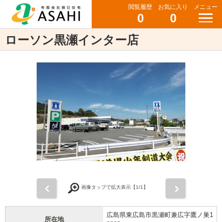
閲覧履歴
お気に入り
メニュー
0
0
ローソン黒瀬インター店
前
次
画像タップで拡大表示【
1
/1】
広島県東広島市黒瀬町兼広字鷹ノ巣1
所在地