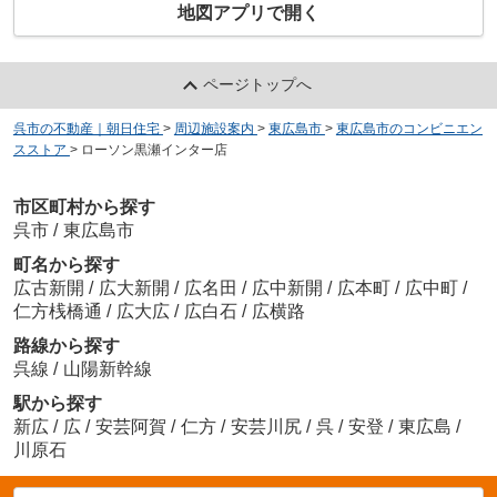
地図アプリで開く
ページトップへ
呉市の不動産｜朝日住宅
>
周辺施設案内
>
東広島市
>
東広島市のコンビニエン
スストア
>
ローソン黒瀬インター店
市区町村から探す
呉市
/
東広島市
町名から探す
広古新開
/
広大新開
/
広名田
/
広中新開
/
広本町
/
広中町
/
仁方桟橋通
/
広大広
/
広白石
/
広横路
路線から探す
呉線
/
山陽新幹線
駅から探す
新広
/
広
/
安芸阿賀
/
仁方
/
安芸川尻
/
呉
/
安登
/
東広島
/
川原石