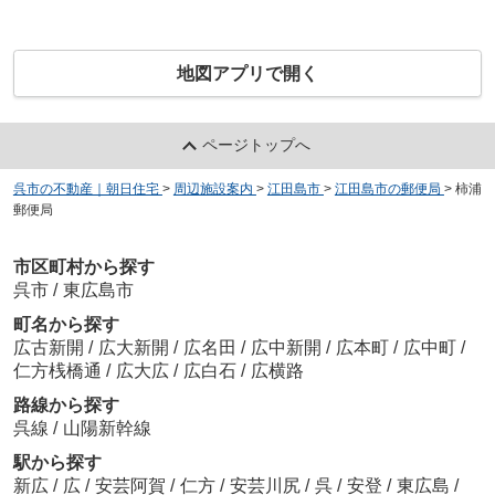
地図アプリで開く
ページトップへ
呉市の不動産｜朝日住宅
>
周辺施設案内
>
江田島市
>
江田島市の郵便局
>
柿浦
郵便局
市区町村から探す
呉市
/
東広島市
町名から探す
広古新開
/
広大新開
/
広名田
/
広中新開
/
広本町
/
広中町
/
仁方桟橋通
/
広大広
/
広白石
/
広横路
路線から探す
呉線
/
山陽新幹線
駅から探す
新広
/
広
/
安芸阿賀
/
仁方
/
安芸川尻
/
呉
/
安登
/
東広島
/