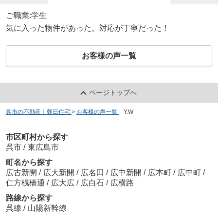
ご職業:学生
気に入った物件があった。対応が丁寧だった！
お客様の声一覧
ページトップへ
呉市の不動産｜朝日住宅
>
お客様の声一覧
>
Y.W
市区町村から探す
呉市
/
東広島市
町名から探す
広古新開
/
広大新開
/
広名田
/
広中新開
/
広本町
/
広中町
/
仁方桟橋通
/
広大広
/
広白石
/
広横路
路線から探す
呉線
/
山陽新幹線