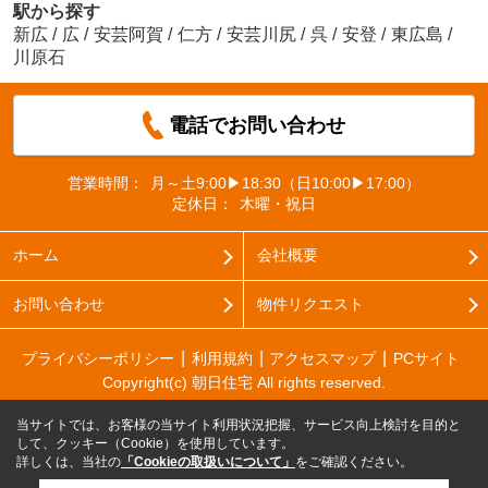
駅から探す
新広
/
広
/
安芸阿賀
/
仁方
/
安芸川尻
/
呉
/
安登
/
東広島
/
川原石
電話でお問い合わせ
営業時間：
月～土9:00▶18:30（日10:00▶17:00）
定休日：
木曜・祝日
ホーム
会社概要
お問い合わせ
物件リクエスト
プライバシーポリシー
利用規約
アクセスマップ
PCサイト
Copyright(c) 朝日住宅 All rights reserved.
当サイトでは、お客様の当サイト利用状況把握、サービス向上検討を目的と
して、クッキー（Cookie）を使用しています。
詳しくは、当社の
「Cookieの取扱いについて」
をご確認ください。