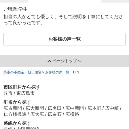
ご職業:学生
担当の人がとても優しく、そして説明を丁寧にしてくださ
って良かったです。
お客様の声一覧
ページトップへ
呉市の不動産｜朝日住宅
>
お客様の声一覧
>
H.N
市区町村から探す
呉市
/
東広島市
町名から探す
広古新開
/
広大新開
/
広名田
/
広中新開
/
広本町
/
広中町
/
仁方桟橋通
/
広大広
/
広白石
/
広横路
路線から探す