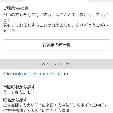
ご職業:会社員
担当の方もそうでない方も、皆さんとても優しくしてくだ
さり
安心してお任せすることが出来ました、ありがとうござい
ました。
お客様の声一覧
ページトップへ
呉市の不動産｜朝日住宅
>
お客様の声一覧
>
D.I
市区町村から探す
呉市
/
東広島市
町名から探す
広古新開
/
広大新開
/
広名田
/
広中新開
/
広本町
/
広中町
/
仁方桟橋通
/
広大広
/
広白石
/
広横路