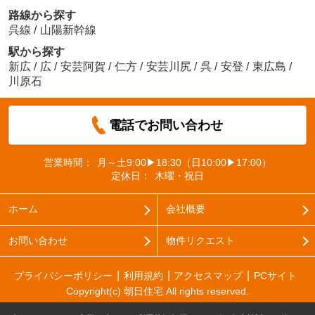
路線から探す
呉線
/
山陽新幹線
駅から探す
新広
/
広
/
安芸阿賀
/
仁方
/
安芸川尻
/
呉
/
安登
/
東広島
/
川原石
電話でお問い合わせ
営業時間：
月～土9:00▶18:30（日10:00▶17:00）
定休日：
木曜・祝日
ホーム
会社概要
お問い合わせ
物件リクエスト
プライバシーポリシー
利用規約
アクセスマップ
PCサイト
Copyright(c) 朝日住宅 All rights reserved.