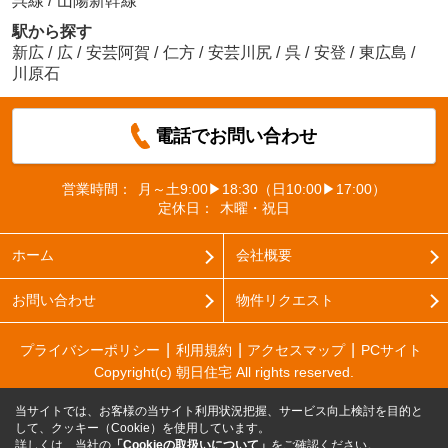
呉線
/
山陽新幹線
駅から探す
新広
/
広
/
安芸阿賀
/
仁方
/
安芸川尻
/
呉
/
安登
/
東広島
/
川原石
電話でお問い合わせ
営業時間：
月～土9:00▶18:30（日10:00▶17:00）
定休日：
木曜・祝日
ホーム
会社概要
お問い合わせ
物件リクエスト
プライバシーポリシー
利用規約
アクセスマップ
PCサイト
Copyright(c) 朝日住宅 All rights reserved.
当サイトでは、お客様の当サイト利用状況把握、サービス向上検討を目的と
して、クッキー（Cookie）を使用しています。
詳しくは、当社の
「Cookieの取扱いについて」
をご確認ください。