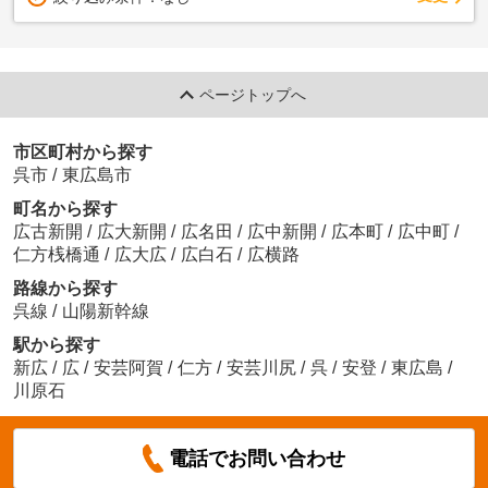
ページトップへ
市区町村から探す
呉市
/
東広島市
町名から探す
広古新開
/
広大新開
/
広名田
/
広中新開
/
広本町
/
広中町
/
仁方桟橋通
/
広大広
/
広白石
/
広横路
路線から探す
呉線
/
山陽新幹線
駅から探す
新広
/
広
/
安芸阿賀
/
仁方
/
安芸川尻
/
呉
/
安登
/
東広島
/
川原石
電話でお問い合わせ