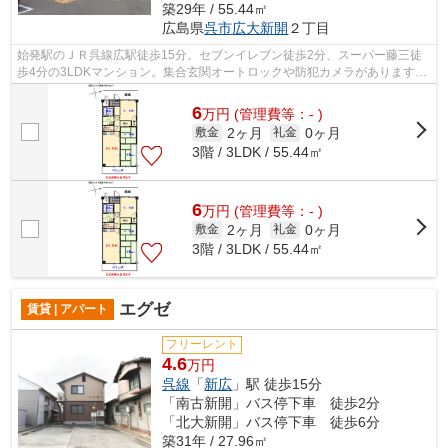
築29年 / 55.44㎡
広島県
呉市
広大新開
２丁目
始発駅のＪＲ呉線広駅徒歩15分。セブンイレブン徒歩2分、スーパー藤三徒
歩4分の3LDKマンション。集合玄関オートロックや防犯カメラがあります。
収納はシューズボックス・押入など豊富...
6
万
円
(管理費等：- )
2ヶ月
0ヶ月
敷金
礼金
3階 / 3LDK / 55.44㎡
6
万
円
(管理費等：- )
2ヶ月
0ヶ月
敷金
礼金
3階 / 3LDK / 55.44㎡
エグゼ
賃貸 | アパート
フリーレント
4.6
万円
呉線
「
新広
」駅 徒歩15分
「南古新開」バス停下車 徒歩2分
「北大新開」バス停下車 徒歩6分
築31年 / 27.96㎡