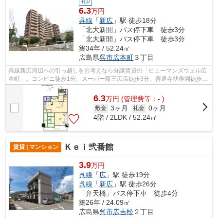
礼0
6.3
万円
呉線
「
新広
」駅 徒歩18分
「北大新開」バス停下車 徒歩3分
「北大新開」バス停下車 徒歩3分
築34年 / 52.24㎡
広島県
呉市
広本町
３丁目
呉線新広周辺への引っ越しをお考えなら分譲賃貸の「ヒューマンズウェル広
本町」。コンビニ徒歩1分、スーパー藤三広店徒歩3分、善通寺幼稚園徒歩1
分、広小学校徒歩4分で買い物や通学に...
6.3
万
円
(管理費等：- )
3ヶ月
0ヶ月
敷金
礼金
4階 / 2LDK / 52.24㎡
Ｋｅｉ弐番館
賃貸 | マンション
3.9
万円
呉線
「
広
」駅 徒歩19分
呉線
「
新広
」駅 徒歩26分
「弁天橋」バス停下車 徒歩4分
築26年 / 24.09㎡
広島県
呉市
広吉松
２丁目