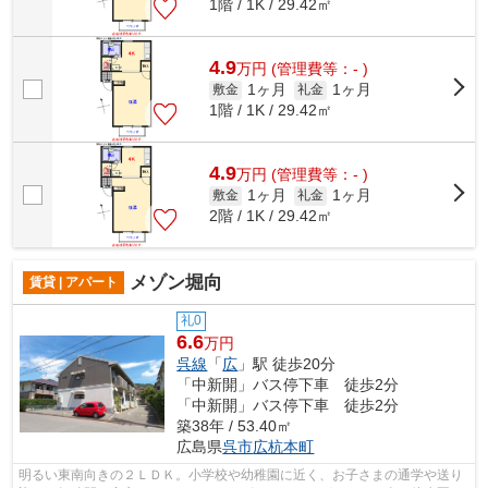
1階 / 1K / 29.42㎡
4.9
万
円
(管理費等：- )
1ヶ月
1ヶ月
敷金
礼金
1階 / 1K / 29.42㎡
4.9
万
円
(管理費等：- )
1ヶ月
1ヶ月
敷金
礼金
2階 / 1K / 29.42㎡
メゾン堀向
賃貸 | アパート
礼0
6.6
万円
呉線
「
広
」駅 徒歩20分
「中新開」バス停下車 徒歩2分
「中新開」バス停下車 徒歩2分
築38年 / 53.40㎡
広島県
呉市
広杭本町
明るい東南向きの２ＬＤＫ。小学校や幼稚園に近く、お子さまの通学や送り