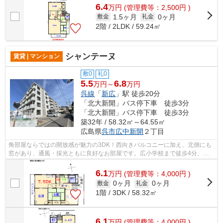
6.4
万
円
(管理費等：2,500円 )
1.5ヶ月
0ヶ月
敷金
礼金
2階 / 2LDK / 59.24㎡
シャンテーヌ
賃貸 | マンション
敷0
礼0
5.5
6.8
万円～
万円
呉線
「
新広
」駅 徒歩20分
「北大新開」バス停下車 徒歩3分
「北大新開」バス停下車 徒歩3分
築32年 / 58.32㎡～64.55㎡
広島県
呉市
広中新開
２丁目
角部屋ならではの開放感が魅力の3DK！西向きバルコニーに加え、北側にも
窓があり、通風・採光ともに良好なお部屋です。広小学校まで徒歩4分、善
通寺幼稚園は道路を挟んですぐで、小さ...
6.1
万
円
(管理費等：4,000円 )
0ヶ月
0ヶ月
敷金
礼金
1階 / 3DK / 58.32㎡
6.1
万
円
(管理費等：4,000円 )