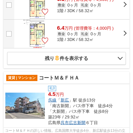
0ヶ月
0ヶ月
敷金
礼金
1階 / 3DK / 58.32㎡
6.4
万
円
(管理費等：4,000円 )
0ヶ月
0ヶ月
敷金
礼金
1階 / 3DK / 58.32㎡
8
残り
件を表示する
コートＭ＆ＦＨＡ
賃貸 | マンション
礼0
4.5
万円
呉線
「
新広
」駅 徒歩13分
「南古新開」バス停下車 徒歩4分
「大新開」バス停下車 徒歩8分
築23年 / 29.92㎡
広島県
呉市
広古新開
６丁目
コートＭ＆ＦＨの詳しい情報。広島国際大学徒歩4分、新広駅徒歩13分の立