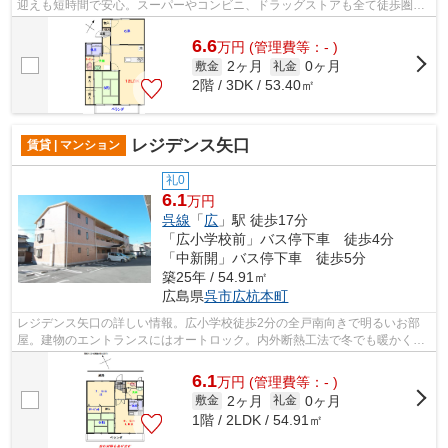
迎えも短時間で安心。スーパーやコンビニ、ドラッグストアも全て徒歩圏内
にあり、毎日の買い物にも便利な物件...
6.6
万
円
(管理費等：- )
2ヶ月
0ヶ月
敷金
礼金
2階 / 3DK / 53.40㎡
レジデンス矢口
賃貸 | マンション
礼0
6.1
万円
呉線
「
広
」駅 徒歩17分
「広小学校前」バス停下車 徒歩4分
「中新開」バス停下車 徒歩5分
築25年 / 54.91㎡
広島県
呉市
広杭本町
レジデンス矢口の詳しい情報。広小学校徒歩2分の全戸南向きで明るいお部
屋。建物のエントランスにはオートロック。内外断熱工法で冬でも暖かく省
エネ・遮音性高い建物です。収納はシュ...
6.1
万
円
(管理費等：- )
2ヶ月
0ヶ月
敷金
礼金
1階 / 2LDK / 54.91㎡