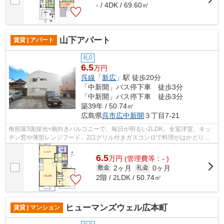
- / 4DK / 69.60㎡
山下アパート
賃貸 | アパート
礼0
6.5
万円
呉線
「
新広
」駅 徒歩20分
「中新開」バス停下車 徒歩3分
「中新開」バス停下車 徒歩3分
築39年 / 50.74㎡
広島県
呉市
広中新開
３丁目7-21
角部屋3面採光×南向きバルコニーで、毎日が明るい2LDK。全室洋室、キッ
チン窓や薄型レンジフード、2口グリル付きガスコンロで料理がはかどりま
す。エコジョーズと追い焚き、温水洗浄便...
6.5
万
円
(管理費等：- )
2ヶ月
0ヶ月
敷金
礼金
2階 / 2LDK / 50.74㎡
ヒューマンズウェル広本町
賃貸 | マンション