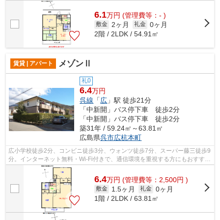
6.1
万
円
(管理費等：- )
2ヶ月
0ヶ月
敷金
礼金
2階 / 2LDK / 54.91㎡
メゾンⅡ
賃貸 | アパート
礼0
6.4
万円
呉線
「
広
」駅 徒歩21分
「中新開」バス停下車 徒歩2分
「中新開」バス停下車 徒歩2分
築31年 / 59.24㎡～63.81㎡
広島県
呉市
広杭本町
広小学校徒歩2分、コンビニ徒歩3分、ウォンツ徒歩7分、スーパー藤三徒歩9
分。インターネット無料・Wi-Fi付きで、通信環境を重視する方にもおすすめ
の2LDKです。外部には防犯カメラ付き...
6.4
万
円
(管理費等：2,500円 )
1.5ヶ月
0ヶ月
敷金
礼金
1階 / 2LDK / 63.81㎡