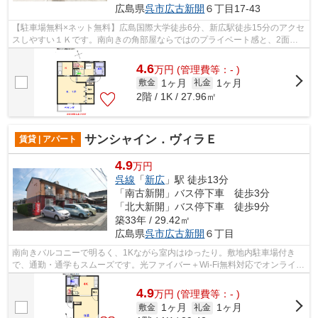
広島県
呉市
広古新開
６丁目17-43
【駐車場無料×ネット無料】広島国際大学徒歩6分、新広駅徒歩15分のアクセ
スしやすい１Ｋです。南向きの角部屋ならではのプライベート感と、2面採
光で明るく窓を開ければ心地よい風が通...
4.6
万
円
(管理費等：- )
1ヶ月
1ヶ月
敷金
礼金
2階 / 1K / 27.96㎡
サンシャイン．ヴィラＥ
賃貸 | アパート
4.9
万円
呉線
「
新広
」駅 徒歩13分
「南古新開」バス停下車 徒歩3分
「北大新開」バス停下車 徒歩9分
築33年 / 29.42㎡
広島県
呉市
広古新開
６丁目
南向きバルコニーで明るく、1Kながら室内はゆったり。敷地内駐車場付き
で、通勤・通学もスムーズです。光ファイバー＋Wi-Fi無料対応でオンライン
授業や在宅ワークも安心。浴室には窓が...
4.9
万
円
(管理費等：- )
1ヶ月
1ヶ月
敷金
礼金