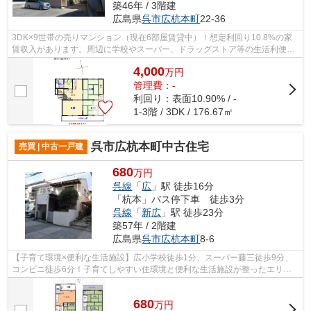
築46年 / 3階建
広島県
呉市
広杭本町
22-36
3DK×9世帯の売りマンション（現在6部屋賃貸中）！想定利回り10.8%の家
賃収入があります。周辺に学校やスーパー、ドラッグストア等の生活利便施
設充実。
4,000
万
円
管理費：-
利回り：表面10.90% / -
1-3階 / 3DK / 176.67㎡
呉市広杭本町中古住宅
売買 | 中古一戸建
680
万円
呉線
「
広
」駅 徒歩16分
「杭本」バス停下車 徒歩3分
呉線
「
新広
」駅 徒歩23分
築57年 / 2階建
広島県
呉市
広杭本町
8-6
【子育て環境×便利な生活施設】広小学校徒歩1分、スーパー藤三徒歩9分、
コンビニ徒歩6分！子育てしやすい住環境と便利な生活施設が整ったエリ
ア。南北2面バルコニーで風通しの良い住空...
680
万
円