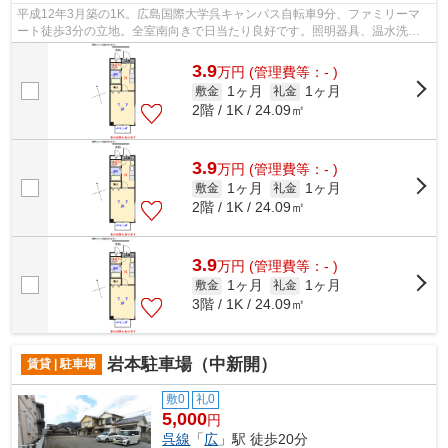
平成12年3月築の1K。広島国際大学呉キャンパス自転車9分、ファミリーマ
ート徒歩3分の立地。全室南向きで日当たり良好です。照明器具、温水洗浄
便座、1口IHコンロなどの設備も備えてお...
3.9
万
円
(管理費等：- )
1ヶ月
1ヶ月
敷金
礼金
2階 / 1K / 24.09㎡
3.9
万
円
(管理費等：- )
1ヶ月
1ヶ月
敷金
礼金
2階 / 1K / 24.09㎡
3.9
万
円
(管理費等：- )
1ヶ月
1ヶ月
敷金
礼金
3階 / 1K / 24.09㎡
岩本駐車場（中新開）
賃貸 | 駐車場
敷0
礼0
5,000
円
呉線
「
広
」駅 徒歩20分