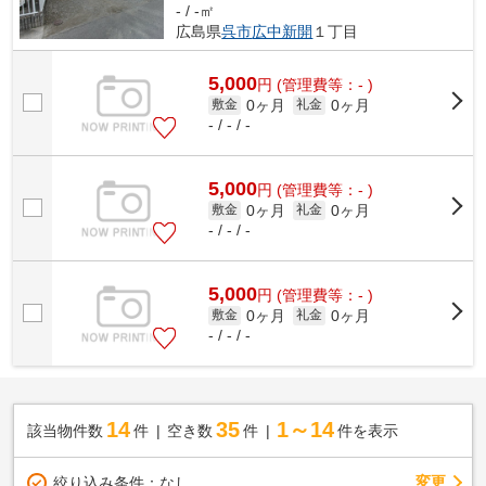
- / -㎡
広島県
呉市
広中新開
１丁目
5,000
円
(管理費等：- )
0ヶ月
0ヶ月
敷金
礼金
- / - / -
5,000
円
(管理費等：- )
0ヶ月
0ヶ月
敷金
礼金
- / - / -
5,000
円
(管理費等：- )
0ヶ月
0ヶ月
敷金
礼金
- / - / -
14
35
1～14
該当物件数
件
空き数
件
件を表示
変更
絞り込み条件：
なし