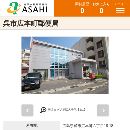
閲覧履歴
お気に入り
メニュー
0
0
呉市広本町郵便局
前
次
画像タップで拡大表示【
1
/1】
所在地
広島県呉市広本町３丁目18-18