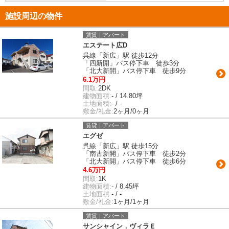
施設周辺の物件
賃貸｜アパート
エステート広D
呉線「新広」駅 徒歩12分
「四新開」バス停下車 徒歩3分
「北大新開」バス停下車 徒歩9分
6.1万円
間取:
2DK
建物面積:
- / 14.80坪
土地面積:
- / -
敷金/礼金:
2ヶ月/0ヶ月
賃貸｜アパート
エグゼ
呉線「新広」駅 徒歩15分
「南古新開」バス停下車 徒歩2分
「北大新開」バス停下車 徒歩6分
4.6万円
間取:
1K
建物面積:
- / 8.45坪
土地面積:
- / -
敷金/礼金:
1ヶ月/1ヶ月
賃貸｜アパート
サンシャイン．ヴィラＥ