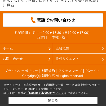
新広
/
広
/
安芸阿賀
/
仁方
/
安芸川尻
/
呉
/
安登
/
東広島
/
川原石
電話でお問い合わせ
営業時間：
月～土9:00▶18:30（日10:00▶17:00）
定休日：
木曜・祝日
ホーム
会社概要
お問い合わせ
物件リクエスト
プライバシーポリシー
利用規約
アクセスマップ
PCサイト
Copyright(c) 朝日住宅 All rights reserved.
当サイトでは、お客様の当サイト利用状況把握、サービス向上検討を目的と
して、クッキー（Cookie）を使用しています。
詳しくは、当社の
「Cookieの取扱いについて」
をご確認ください。
閉じる