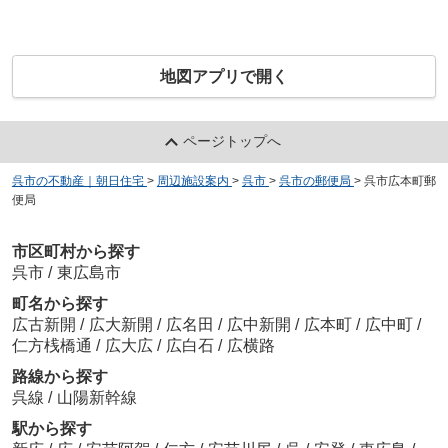
地図アプリで開く
ページトップへ
呉市の不動産｜朝日住宅
>
周辺施設案内
>
呉市
>
呉市の郵便局
>
呉市広本町郵
便局
市区町村から探す
呉市
/
東広島市
町名から探す
広古新開
/
広大新開
/
広名田
/
広中新開
/
広本町
/
広中町
/
仁方桟橋通
/
広大広
/
広白石
/
広横路
路線から探す
呉線
/
山陽新幹線
駅から探す