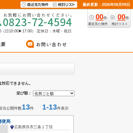
最終更新：2026年08月09日
00
00
件
件
最近見た物件
検討リスト
（日10:00▶17:00）
定休日：木曜・祝日
は対応できません。
並び順：
13
1-13
該当公開件数
件
件表示
郵便局
広島県呉市三条１丁目