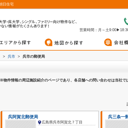
朝日住宅
営業時間：月～土9:00▶18:30
内
>
呉市
>
呉市の郵便局
※物件情報の周辺施設紹介のページであり、各店舗への問い合わせは当社で
呉阿賀北郵便局
呉三条一
広島県呉市阿賀北７丁目