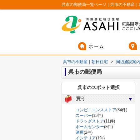
呉市の郵便局一覧ページ｜呉市の不動産｜
呉市の不動産｜朝日住宅
>
周辺施設案
呉市の郵便局
呉市のスポット選択
買う
コンビニエンスストア
(34件)
スーパー
(13件)
ドラッグストア
(11件)
ホームセンター
(3件)
酒屋
(2件)
インテリア
(1件)