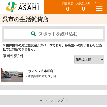
閲覧履歴
お気に入り
メニュー
0
0
呉市の生活雑貨店
スポットを絞り込む
※物件情報の周辺施設紹介のページであり、各店舗への問い合わせは当
社では対応できません。
該当件数
1
件
ウォンツ広本町店
広島県呉市広本町３丁目
-
ページトップへ