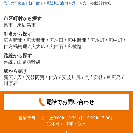
呉市の不動産｜朝日住宅
>
周辺施設案内
>
呉市
>
呉市の生活雑貨店
市区町村から探す
呉市
/
東広島市
町名から探す
広古新開
/
広大新開
/
広名田
/
広中新開
/
広本町
/
広中町
/
仁方桟橋通
/
広大広
/
広白石
/
広横路
路線から探す
呉線
/
山陽新幹線
駅から探す
新広
/
広
/
安芸阿賀
/
仁方
/
安芸川尻
/
呉
/
安登
/
東広島
/
川原石
電話でお問い合わせ
営業時間：
月～土9:00▶18:30（日10:00▶17:00）
定休日：
木曜・祝日