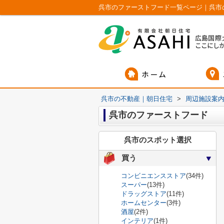
呉市のファーストフード一覧ページ｜呉市
呉市の不動産｜朝日住宅
>
周辺施設案
呉市のファーストフード
呉市のスポット選択
買う
コンビニエンスストア
(34件)
スーパー
(13件)
ドラッグストア
(11件)
ホームセンター
(3件)
酒屋
(2件)
インテリア
(1件)