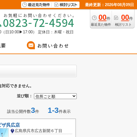
最終更新：2026年08月09日
00
00
件
件
最近見た物件
検討リスト
（日10:00▶17:00）
定休日：木曜・祝日
は対応できません。
並び順：
3
1-3
該当公開件数
件
件表示
ピザ呉広店
広島県呉市広古新開６丁目