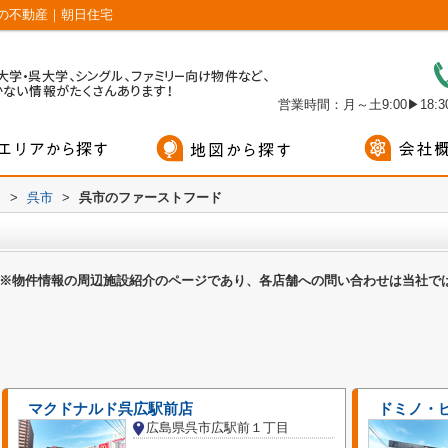
の不動産｜朝日住宅
営業時間：月～土9:00▶18:30
内
>
呉市
>
呉市のファーストフード
※物件情報の周辺施設紹介のページであり、各店舗への問い合わせは当社で
マクドナルド呉広駅前店
ドミノ・
広島県呉市広駅前１丁目