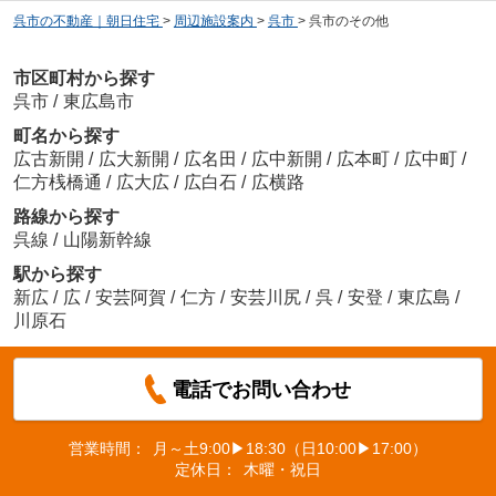
呉市の不動産｜朝日住宅
>
周辺施設案内
>
呉市
>
呉市のその他
市区町村から探す
呉市
/
東広島市
町名から探す
広古新開
/
広大新開
/
広名田
/
広中新開
/
広本町
/
広中町
/
仁方桟橋通
/
広大広
/
広白石
/
広横路
路線から探す
呉線
/
山陽新幹線
駅から探す
新広
/
広
/
安芸阿賀
/
仁方
/
安芸川尻
/
呉
/
安登
/
東広島
/
川原石
電話でお問い合わせ
営業時間：
月～土9:00▶18:30（日10:00▶17:00）
定休日：
木曜・祝日