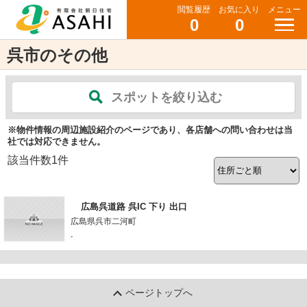
閲覧履歴
お気に入り
メニュー
0
0
呉市のその他
スポットを絞り込む
※物件情報の周辺施設紹介のページであり、各店舗への問い合わせは当
社では対応できません。
該当件数
1
件
広島呉道路 呉IC 下り 出口
広島県呉市二河町
-
ページトップへ