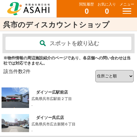
閲覧履歴
お気に入り
メニュー
0
0
呉市のディスカウントショップ
スポットを絞り込む
※物件情報の周辺施設紹介のページであり、各店舗への問い合わせは当
社では対応できません。
該当件数
2
件
ダイソー広駅前店
広島県呉市広駅前２丁目
-
ダイソー呉広店
広島県呉市広古新開６丁目
-