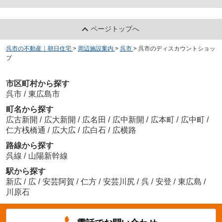
ページトップへ
呉市の不動産｜朝日住宅
>
周辺施設案内
>
呉市
>
呉市のディスカウントショッ
プ
市区町村から探す
呉市
/
東広島市
町名から探す
広古新開
/
広大新開
/
広名田
/
広中新開
/
広本町
/
広中町
/
仁方桟橋通
/
広大広
/
広白石
/
広横路
路線から探す
呉線
/
山陽新幹線
駅から探す
新広
/
広
/
安芸阿賀
/
仁方
/
安芸川尻
/
呉
/
安登
/
東広島
/
川原石