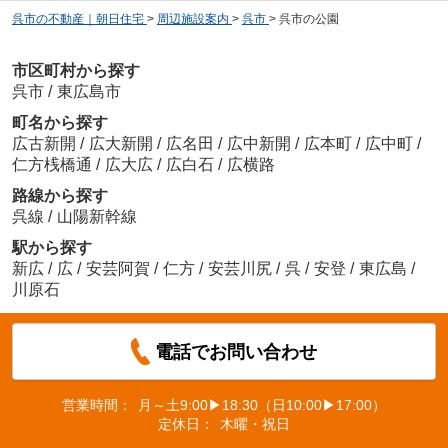
呉市の不動産｜朝日住宅
>
周辺施設案内
>
呉市
>
呉市の公園
市区町村から探す
呉市
/
東広島市
町名から探す
広古新開
/
広大新開
/
広名田
/
広中新開
/
広本町
/
広中町
/
仁方桟橋通
/
広大広
/
広白石
/
広横路
路線から探す
呉線
/
山陽新幹線
駅から探す
新広
/
広
/
安芸阿賀
/
仁方
/
安芸川尻
/
呉
/
安登
/
東広島
/
川原石
電話でお問い合わせ
営業時間：
月～土9:00▶18:30（日10:00▶17:00）
定休日：
木曜・祝日