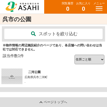
閲覧履歴
お気に入り
メニュー
0
0
呉市の公園
スポットを絞り込む
※物件情報の周辺施設紹介のページであり、各店舗への問い合わせは当
社では対応できません。
該当件数
1
件
二河公園
広島県呉市二河町
-
ページトップへ