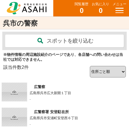
閲覧履歴
お気に入り
メニュー
0
0
呉市の警察
スポットを絞り込む
※物件情報の周辺施設紹介のページであり、各店舗への問い合わせは当
社では対応できません。
該当件数
2
件
広警察
広島県呉市広大新開１丁目
-
広警察署 安登駐在所
広島県呉市安浦町安登西６丁目
-