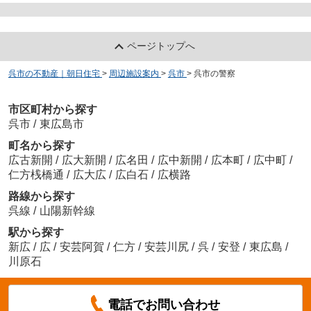
ページトップへ
呉市の不動産｜朝日住宅
>
周辺施設案内
>
呉市
>
呉市の警察
市区町村から探す
呉市
/
東広島市
町名から探す
広古新開
/
広大新開
/
広名田
/
広中新開
/
広本町
/
広中町
/
仁方桟橋通
/
広大広
/
広白石
/
広横路
路線から探す
呉線
/
山陽新幹線
駅から探す
新広
/
広
/
安芸阿賀
/
仁方
/
安芸川尻
/
呉
/
安登
/
東広島
/
川原石
電話でお問い合わせ