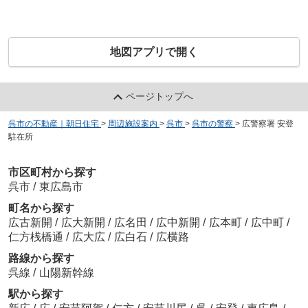
地図アプリで開く
ページトップへ
呉市の不動産｜朝日住宅
>
周辺施設案内
>
呉市
>
呉市の警察
>
広警察署 安登
駐在所
市区町村から探す
呉市
/
東広島市
町名から探す
広古新開
/
広大新開
/
広名田
/
広中新開
/
広本町
/
広中町
/
仁方桟橋通
/
広大広
/
広白石
/
広横路
路線から探す
呉線
/
山陽新幹線
駅から探す