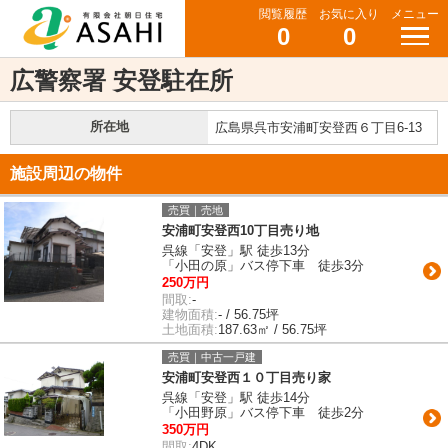
閲覧履歴
お気に入り
メニュー
0
0
広警察署 安登駐在所
所在地
広島県呉市安浦町安登西６丁目6-13
施設周辺の物件
売買｜売地
安浦町安登西10丁目売り地
呉線「安登」駅 徒歩13分
「小田の原」バス停下車 徒歩3分
250万円
間取:
-
建物面積:
- / 56.75坪
土地面積:
187.63㎡ / 56.75坪
売買｜中古一戸建
安浦町安登西１０丁目売り家
呉線「安登」駅 徒歩14分
「小田野原」バス停下車 徒歩2分
350万円
間取:
4DK