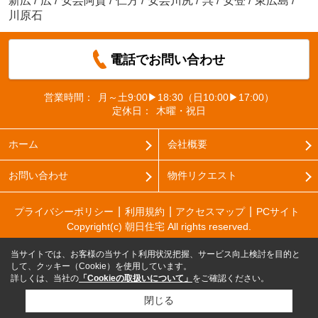
新広
/
広
/
安芸阿賀
/
仁方
/
安芸川尻
/
呉
/
安登
/
東広島
/
川原石
電話でお問い合わせ
営業時間：
月～土9:00▶18:30（日10:00▶17:00）
定休日：
木曜・祝日
ホーム
会社概要
お問い合わせ
物件リクエスト
プライバシーポリシー
利用規約
アクセスマップ
PCサイト
Copyright(c) 朝日住宅 All rights reserved.
当サイトでは、お客様の当サイト利用状況把握、サービス向上検討を目的と
して、クッキー（Cookie）を使用しています。
詳しくは、当社の
「Cookieの取扱いについて」
をご確認ください。
閉じる