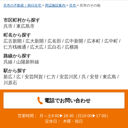
呉市の不動産｜朝日住宅
>
周辺施設案内
>
呉市
>
呉市のその他
市区町村から探す
呉市
/
東広島市
町名から探す
広古新開
/
広大新開
/
広名田
/
広中新開
/
広本町
/
広中町
/
仁方桟橋通
/
広大広
/
広白石
/
広横路
路線から探す
呉線
/
山陽新幹線
駅から探す
新広
/
広
/
安芸阿賀
/
仁方
/
安芸川尻
/
呉
/
安登
/
東広島
/
川原石
電話でお問い合わせ
営業時間：
月～土9:00▶18:30（日10:00▶17:00）
定休日：
木曜・祝日