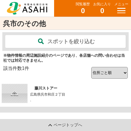
閲覧履歴
お気に入り
メニュー
0
0
呉市のその他
スポットを絞り込む
※物件情報の周辺施設紹介のページであり、各店舗への問い合わせは当
社では対応できません。
該当件数
1
件
藤川ストアー
広島県呉市和庄２丁目
-
ページトップへ