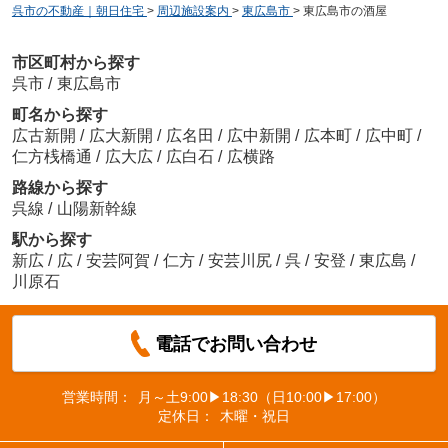
呉市の不動産｜朝日住宅
>
周辺施設案内
>
東広島市
>
東広島市の酒屋
市区町村から探す
呉市
/
東広島市
町名から探す
広古新開
/
広大新開
/
広名田
/
広中新開
/
広本町
/
広中町
/
仁方桟橋通
/
広大広
/
広白石
/
広横路
路線から探す
呉線
/
山陽新幹線
駅から探す
新広
/
広
/
安芸阿賀
/
仁方
/
安芸川尻
/
呉
/
安登
/
東広島
/
川原石
電話でお問い合わせ
営業時間：
月～土9:00▶18:30（日10:00▶17:00）
定休日：
木曜・祝日