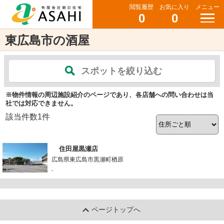
閲覧履歴
お気に入り
メニュー
0
0
東広島市の酒屋
スポットを絞り込む
※物件情報の周辺施設紹介のページであり、各店舗への問い合わせは当
社では対応できません。
該当件数
1
件
住田屋黒瀬店
広島県東広島市黒瀬町楢原
-
ページトップへ