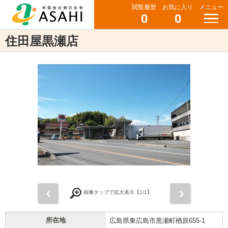
閲覧履歴
お気に入り
メニュー
0
0
住田屋黒瀬店
前
次
画像タップで拡大表示【
1
/1】
所在地
広島県東広島市黒瀬町楢原655-1