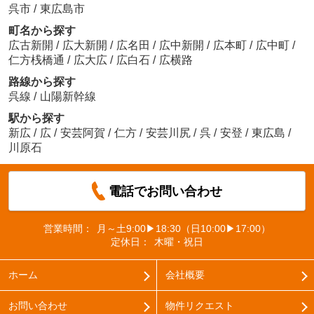
呉市
/
東広島市
町名から探す
広古新開
/
広大新開
/
広名田
/
広中新開
/
広本町
/
広中町
/
仁方桟橋通
/
広大広
/
広白石
/
広横路
路線から探す
呉線
/
山陽新幹線
駅から探す
新広
/
広
/
安芸阿賀
/
仁方
/
安芸川尻
/
呉
/
安登
/
東広島
/
川原石
電話でお問い合わせ
営業時間：
月～土9:00▶18:30（日10:00▶17:00）
定休日：
木曜・祝日
ホーム
会社概要
お問い合わせ
物件リクエスト