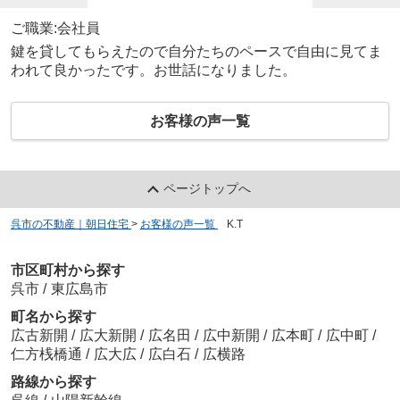
ご職業:会社員
鍵を貸してもらえたので自分たちのペースで自由に見てま
われて良かったです。お世話になりました。
お客様の声一覧
ページトップへ
呉市の不動産｜朝日住宅
>
お客様の声一覧
>
K.T
市区町村から探す
呉市
/
東広島市
町名から探す
広古新開
/
広大新開
/
広名田
/
広中新開
/
広本町
/
広中町
/
仁方桟橋通
/
広大広
/
広白石
/
広横路
路線から探す