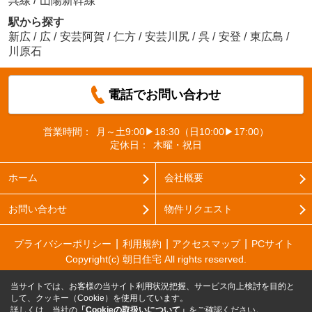
呉線
/
山陽新幹線
駅から探す
新広
/
広
/
安芸阿賀
/
仁方
/
安芸川尻
/
呉
/
安登
/
東広島
/
川原石
電話でお問い合わせ
営業時間：
月～土9:00▶18:30（日10:00▶17:00）
定休日：
木曜・祝日
ホーム
会社概要
お問い合わせ
物件リクエスト
プライバシーポリシー
利用規約
アクセスマップ
PCサイト
Copyright(c) 朝日住宅 All rights reserved.
当サイトでは、お客様の当サイト利用状況把握、サービス向上検討を目的と
して、クッキー（Cookie）を使用しています。
詳しくは、当社の
「Cookieの取扱いについて」
をご確認ください。