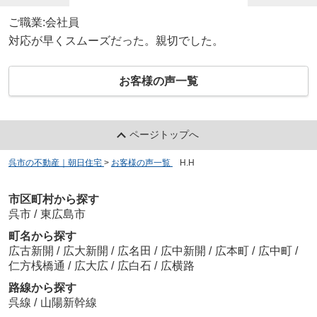
ご職業:会社員
対応が早くスムーズだった。親切でした。
お客様の声一覧
ページトップへ
呉市の不動産｜朝日住宅
>
お客様の声一覧
>
H.H
市区町村から探す
呉市
/
東広島市
町名から探す
広古新開
/
広大新開
/
広名田
/
広中新開
/
広本町
/
広中町
/
仁方桟橋通
/
広大広
/
広白石
/
広横路
路線から探す
呉線
/
山陽新幹線