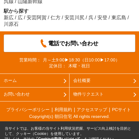
呉線
/
山陽新幹線
駅から探す
新広
/
広
/
安芸阿賀
/
仁方
/
安芸川尻
/
呉
/
安登
/
東広島
/
川原石
電話でお問い合わせ
営業時間：
月～土9:00▶18:30（日10:00▶17:00）
定休日：
木曜・祝日
ホーム
会社概要
お問い合わせ
物件リクエスト
プライバシーポリシー
利用規約
アクセスマップ
PCサイト
Copyright(c) 朝日住宅 All rights reserved.
当サイトでは、お客様の当サイト利用状況把握、サービス向上検討を目的と
して、クッキー（Cookie）を使用しています。