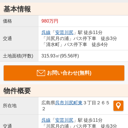
基本情報
価格
980万円
呉線
「
安芸川尻
」駅 徒歩11分
交通
「川尻月の浦」バス停下車 徒歩3分
「清水町」バス停下車 徒歩4分
土地面積(坪数)
315.93㎡(95.56坪)
お問い合わせ(無料)
物件概要
広島県
呉市
川尻町東
３丁目２６５
所在地
２
呉線
「
安芸川尻
」駅 徒歩11分
交通
「川尻月の浦」バス停下車 徒歩3分