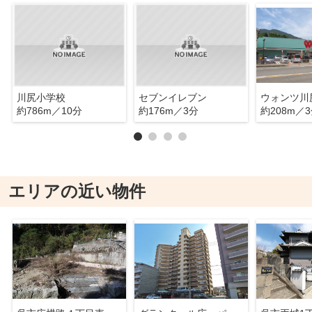
川尻小学校
セブンイレブン
ウォンツ川
約786m／10分
約176m／3分
約208m／
エリアの近い物件