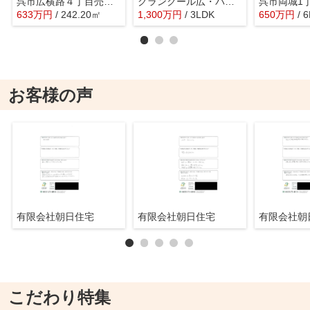
呉市広横路４丁目売地１
グランクール広・パークビュー
呉市両城1
633
万
円
/ 242.20㎡
1,300
万
円
/ 3LDK
650
万
円
/ 
お客様の声
有限会社朝日住宅
有限会社朝日住宅
有限会社
こだわり特集