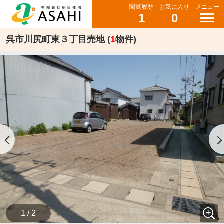
閲覧履歴
お気に入り
メニュー
1
0
呉市川尻町東３丁目売地 (
1
物件)
1 / 2