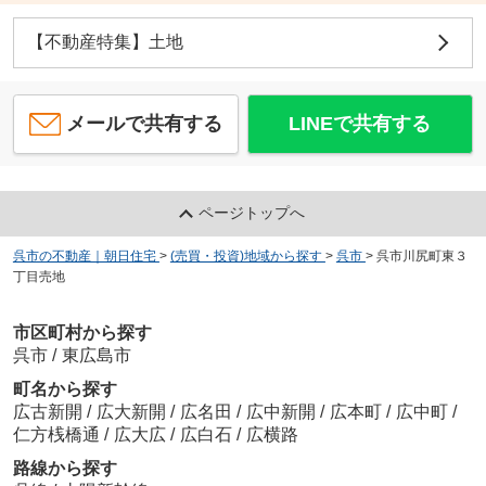
【不動産特集】土地
メールで共有する
LINEで共有する
ページトップへ
呉市の不動産｜朝日住宅
>
(売買・投資)地域から探す
>
呉市
>
呉市川尻町東３
丁目売地
市区町村から探す
呉市
/
東広島市
町名から探す
広古新開
/
広大新開
/
広名田
/
広中新開
/
広本町
/
広中町
/
仁方桟橋通
/
広大広
/
広白石
/
広横路
路線から探す