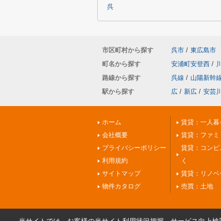
呉
市区町村から探す
呉市
/
東広島市
町名から探す
安浦町安登西
/
路線から探す
呉線
/
山陽新幹
駅から探す
広
/
新広
/
安芸
ホーム
賃貸：一人暮
会社概要
賃貸：ファミ
プライバシーポリシー
賃貸：コンビ
利用規約
く
サイトマップ
賃貸：リノベ
物件カタログ
売買：土地