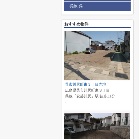
呉線 呉
おすすめ物件
呉市川尻町東３丁目売地
広島県呉市川尻町東３丁目
呉線「安芸川尻」駅 徒歩11分
-