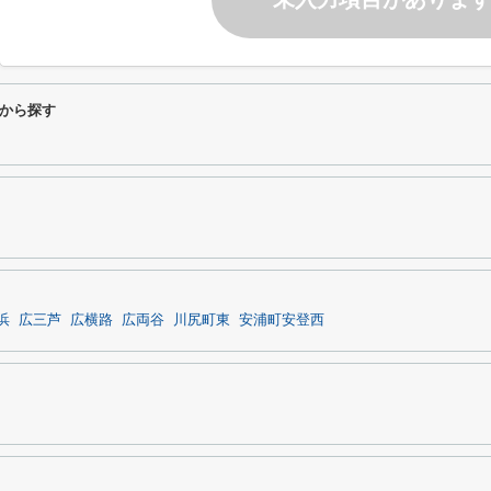
から探す
浜
広三芦
広横路
広両谷
川尻町東
安浦町安登西