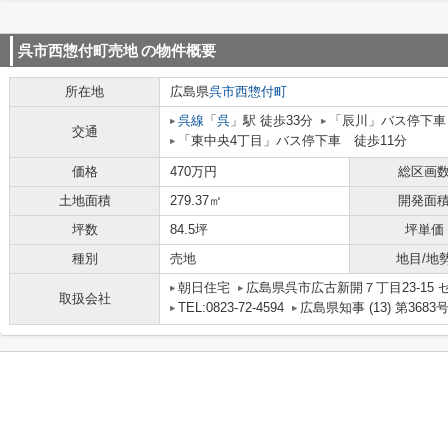
呉市西惣付町売地
の物件概要
所在地
広島県
呉市
西惣付町
呉線
「
呉
」駅 徒歩33分
「辰川」バス停下車
交通
「東中央4丁目」バス停下車 徒歩11分
価格
470万円
総区画
土地面積
279.37㎡
開発面
坪数
84.5坪
坪単価
種別
売地
地目/地
朝日住宅
広島県呉市広古新開７丁目23-15 
取扱会社
TEL:0823-72-4594
広島県知事 (13) 第3683