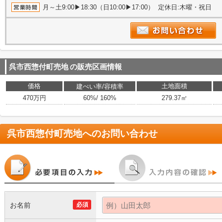
月～土9:00▶18:30（日10:00▶17:00） 定休日:木曜・祝日
呉市西惣付町売地
の販売区画情報
価格
土地面積
建ぺい率/容積率
470万円
60%/ 160%
279.37㎡
呉市西惣付町売地
へのお問い合わせ
お名前
必須