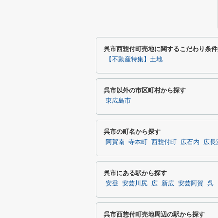
呉市西惣付町売地に関するこだわり条件
【不動産特集】土地
呉市以外の市区町村から探す
東広島市
呉市の町名から探す
阿賀南
寺本町
西惣付町
広石内
広長
呉市にある駅から探す
安登
安芸川尻
広
新広
安芸阿賀
呉
呉市西惣付町売地周辺の駅から探す