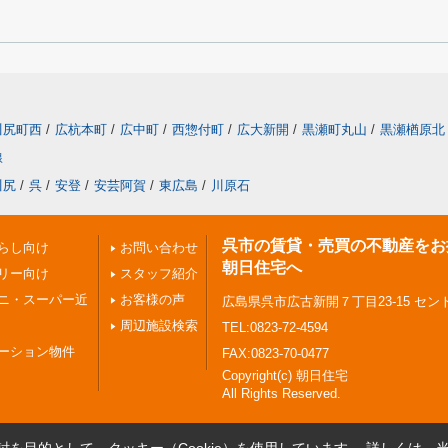
川尻町西
/
広杭本町
/
広中町
/
西惣付町
/
広大新開
/
黒瀬町丸山
/
黒瀬楢原北
線
川尻
/
呉
/
安登
/
安芸阿賀
/
東広島
/
川原石
呉市の賃貸・売買の不動産をお
らし向け
お問い合わせ
朝日住宅へ
リー向け
スタッフ紹介
ニ・スーパー近
お客様の声
広島県呉市広古新開７丁目23-15 セン
周辺施設検索
TEL:0823-72-4594
ーション物件
FAX:0823-70-0477
Copyright(c) 朝日住宅
All Rights Reserved.