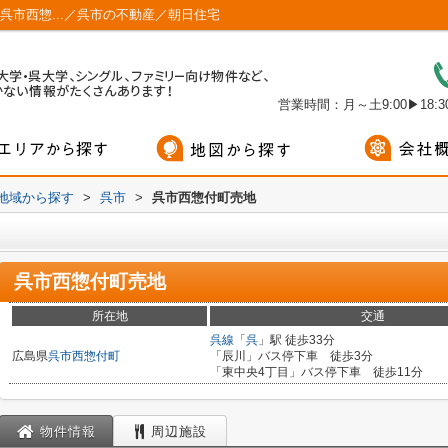
呉市西惣...／呉市の不動産／朝日住宅
営業時間：月～土9:00▶18:30
)地域から探す
>
呉市
>
呉市西惣付町売地
呉市西惣付町売地
所在地
交通
呉線
「
呉
」駅 徒歩33分
広島県
呉市
西惣付町
「辰川」バス停下車 徒歩3分
「東中央4丁目」バス停下車 徒歩11分
物件情報
周辺施設