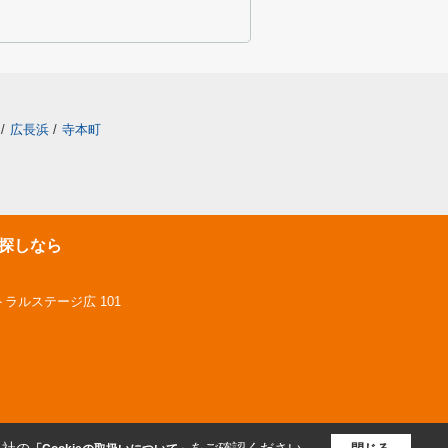
/
広長浜
/
寺本町
探しなら
トラルステージ広 101