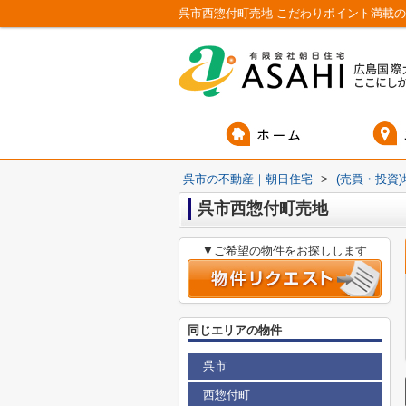
呉市西惣付町売地 こだわりポイント満載の
呉市の不動産｜朝日住宅
>
(売買・投資
呉市西惣付町売地
▼ご希望の物件をお探しします
同じエリアの物件
呉市
西惣付町