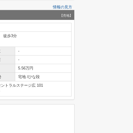
情報の見方
【売地】
 徒歩3分
数
-
積
-
5.56万円
勢
宅地 /ひな段
セントラルステージ広 101
号