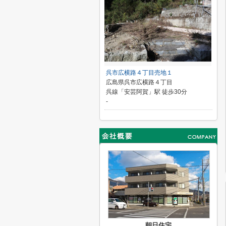
呉市広横路４丁目売地１
広島県呉市広横路４丁目
呉線「安芸阿賀」駅 徒歩30分
-
朝日住宅