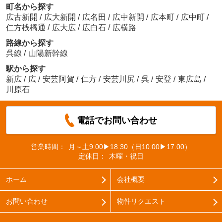
町名から探す
広古新開
/
広大新開
/
広名田
/
広中新開
/
広本町
/
広中町
/
仁方桟橋通
/
広大広
/
広白石
/
広横路
路線から探す
呉線
/
山陽新幹線
駅から探す
新広
/
広
/
安芸阿賀
/
仁方
/
安芸川尻
/
呉
/
安登
/
東広島
/
川原石
電話でお問い合わせ
営業時間：
月～土9:00▶18:30（日10:00▶17:00）
定休日：
木曜・祝日
ホーム
会社概要
お問い合わせ
物件リクエスト