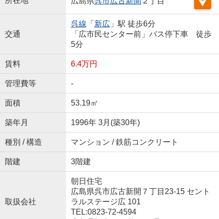
所在地
広島県
呉市
広古新開
２丁目
呉線
「
新広
」駅 徒歩6分
交通
「広市民センター前」バス停下車 徒歩
5分
賃料
6.4万円
管理費等
-
面積
53.19㎡
築年月
1996年 3月(築30年)
種別 / 構造
マンション / 鉄筋コンクリート
階建
3階建
朝日住宅
広島県呉市広古新開７丁目23-15 セント
取扱会社
ラルステージ広 101
TEL:0823-72-4594