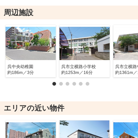
周辺施設
呉中央幼稚園
呉市立横路小学校
呉市立横路
約186m／3分
約1253m／16分
約1361m／
エリアの近い物件