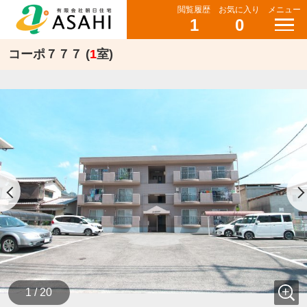
閲覧履歴
お気に入り
メニュー
1
0
コーポ７７７ (
1
室)
1 / 20