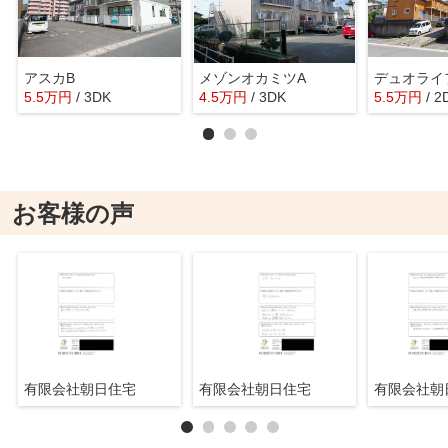
アスカB
メゾンオカミツA
デュオライ
5.5
万
円
/ 3DK
4.5
万
円
/ 3DK
5.5
万
円
/ 2
お客様の声
有限会社朝日住宅
有限会社朝日住宅
有限会社