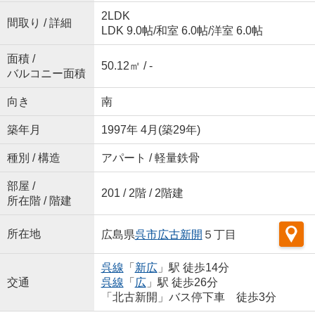
2LDK
間取り / 詳細
LDK 9.0帖
/
和室 6.0帖
/
洋室 6.0帖
面積 /
50.12㎡ / -
バルコニー面積
向き
南
築年月
1997年 4月(築29年)
種別 / 構造
アパート / 軽量鉄骨
部屋 /
201 / 2階 / 2階建
所在階 / 階建
所在地
広島県
呉市
広古新開
５丁目
呉線
「
新広
」駅 徒歩14分
交通
呉線
「
広
」駅 徒歩26分
「北古新開」バス停下車 徒歩3分