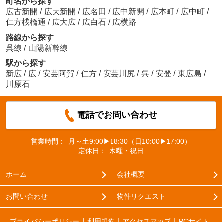
町名から探す
広古新開
/
広大新開
/
広名田
/
広中新開
/
広本町
/
広中町
/
仁方桟橋通
/
広大広
/
広白石
/
広横路
路線から探す
呉線
/
山陽新幹線
駅から探す
新広
/
広
/
安芸阿賀
/
仁方
/
安芸川尻
/
呉
/
安登
/
東広島
/
川原石
電話でお問い合わせ
営業時間：
月～土9:00▶18:30（日10:00▶17:00）
定休日：
木曜・祝日
ホーム
会社概要
お問い合わせ
物件リクエスト
プライバシーポリシー
利用規約
アクセスマップ
PCサイト