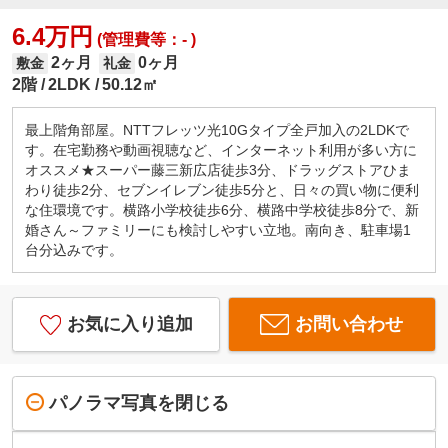
6.4万円
(管理費等：- )
2ヶ月
0ヶ月
敷金
礼金
2階
2LDK
50.12㎡
最上階角部屋。NTTフレッツ光10Gタイプ全戸加入の2LDKで
す。在宅勤務や動画視聴など、インターネット利用が多い方に
オススメ★スーパー藤三新広店徒歩3分、ドラッグストアひま
わり徒歩2分、セブンイレブン徒歩5分と、日々の買い物に便利
な住環境です。横路小学校徒歩6分、横路中学校徒歩8分で、新
婚さん～ファミリーにも検討しやすい立地。南向き、駐車場1
台分込みです。
お気に入り追加
お問い合わせ
パノラマ写真を閉じる