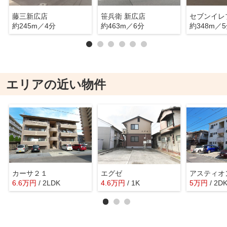
藤三新広店
笹兵衛 新広店
約245m／4分
約463m／6分
約348m／
エリアの近い物件
カーサ２１
エグゼ
アスティオ
6.6
万
円
/ 2LDK
4.6
万
円
/ 1K
5
万
円
/ 2D