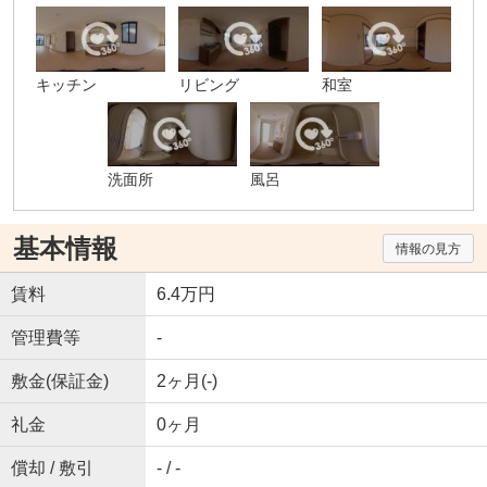
キッチン
リビング
和室
洗面所
風呂
基本情報
情報の見方
賃料
6.4万円
管理費等
-
敷金(保証金)
2ヶ月(-)
礼金
0ヶ月
償却 / 敷引
- / -