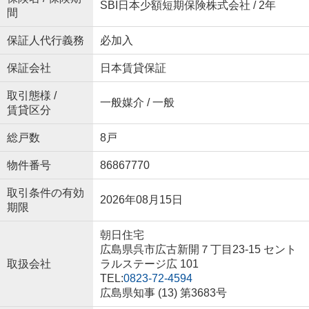
SBI日本少額短期保険株式会社 / 2年
間
保証人代行義務
必加入
保証会社
日本賃貸保証
取引態様 /
一般媒介 / 一般
賃貸区分
総戸数
8戸
物件番号
86867770
取引条件の有効
2026年08月15日
期限
朝日住宅
広島県呉市広古新開７丁目23-15 セント
取扱会社
ラルステージ広 101
TEL:
0823-72-4594
広島県知事 (13) 第3683号