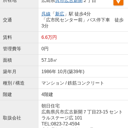
所在地
広島県
呉市
広古新開
２丁目
呉線
「
新広
」駅 徒歩4分
交通
「広市民センター前」バス停下車 徒歩
3分
賃料
6.6万円
管理費等
0円
面積
57.18㎡
築年月
1986年 10月(築39年)
種別 / 構造
マンション / 鉄筋コンクリート
階建
4階建
朝日住宅
広島県呉市広古新開７丁目23-15 セント
取扱会社
ラルステージ広 101
TEL:0823-72-4594