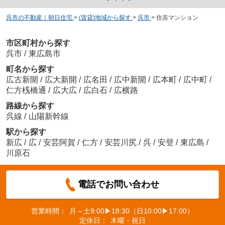
呉市の不動産｜朝日住宅
>
(賃貸)地域から探す
>
呉市
>
住吉マンション
市区町村から探す
呉市
/
東広島市
町名から探す
広古新開
/
広大新開
/
広名田
/
広中新開
/
広本町
/
広中町
/
仁方桟橋通
/
広大広
/
広白石
/
広横路
路線から探す
呉線
/
山陽新幹線
駅から探す
新広
/
広
/
安芸阿賀
/
仁方
/
安芸川尻
/
呉
/
安登
/
東広島
/
川原石
電話でお問い合わせ
営業時間：
月～土9:00▶18:30（日10:00▶17:00）
定休日：
木曜・祝日