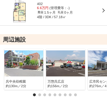
402
6.6万円
(管理費等：-)
1.5ヶ月
0ヶ月
敷金
礼金
4階
57.18㎡
3DK
周辺施設
呉中央幼稚園
万惣呉広店
広市民セン
約130m／2分
約156m／2分
約276m／