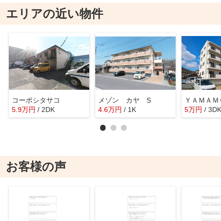
エリアの近い物件
コーポシタサコ
メゾン カヤ S
ＹＡＭＡＭ
5.9
万
円
/ 2DK
4.6
万
円
/ 1K
5
万
円
/ 3D
お客様の声