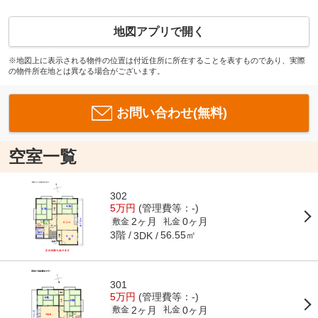
地図アプリで開く
※地図上に表示される物件の位置は付近住所に所在することを表すものであり、実際
の物件所在地とは異なる場合がございます。
お問い合わせ(無料)
空室一覧
302
5万円
(管理費等：-)
2ヶ月
0ヶ月
敷金
礼金
3階
56.55㎡
3DK
301
5万円
(管理費等：-)
2ヶ月
0ヶ月
敷金
礼金