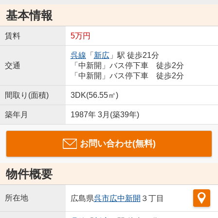
基本情報
賃料
5万円
呉線
「
新広
」駅 徒歩21分
交通
「中新開」バス停下車 徒歩2分
「中新開」バス停下車 徒歩2分
間取り(面積)
3DK(56.55㎡)
築年月
1987年 3月(築39年)
お問い合わせ(無料)
物件概要
所在地
広島県
呉市
広中新開
３丁目