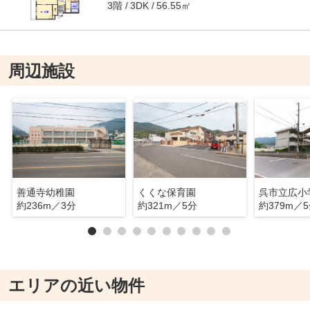
3階
56.55㎡
3DK
周辺施設
善通寺幼稚園
くくな保育園
呉市立広小
約236m／3分
約321m／5分
約379m／
エリアの近い物件