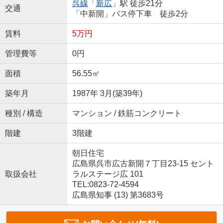
呉線
「
新広
」駅 徒歩21分
交通
「中新開」バス停下車 徒歩2分
賃料
5万円
管理費等
0円
面積
56.55㎡
築年月
1987年 3月(築39年)
種別 / 構造
マンション / 鉄筋コンクリート
階建
3階建
朝日住宅
広島県呉市広古新開７丁目23-15 セント
取扱会社
ラルステージ広 101
TEL:0823-72-4594
広島県知事 (13) 第3683号