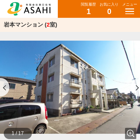
閲覧履歴
お気に入り
メニュー
1
0
岩本マンション (
2
室)
1 / 17