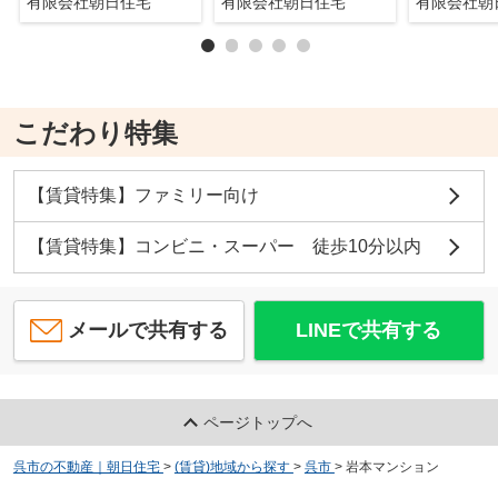
有限会社朝日住宅
有限会社朝日住宅
有限会社
こだわり特集
【賃貸特集】ファミリー向け
【賃貸特集】コンビニ・スーパー 徒歩10分以内
メールで共有する
LINEで共有する
ページトップへ
呉市の不動産｜朝日住宅
>
(賃貸)地域から探す
>
呉市
>
岩本マンション