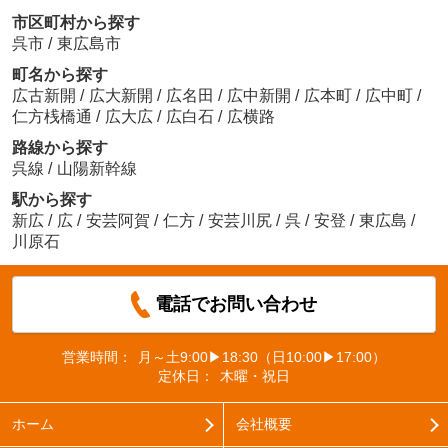
市区町村から探す
呉市
/
東広島市
町名から探す
広古新開
/
広大新開
/
広名田
/
広中新開
/
広本町
/
広中町
/
仁方桟橋通
/
広大広
/
広白石
/
広横路
路線から探す
呉線
/
山陽新幹線
駅から探す
新広
/
広
/
安芸阿賀
/
仁方
/
安芸川尻
/
呉
/
安登
/
東広島
/
川原石
電話でお問い合わせ
営業時間：
月～土9:00▶18:30（日10:00▶17:00）
定休日：
木曜・祝日
ホーム
会社概要