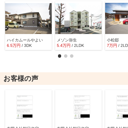
ハイカムールやよい
メゾン弥生
小松邸
6.5
万
円
/ 3DK
5.4
万
円
/ 2LDK
7
万
円
/ 2L
お客様の声