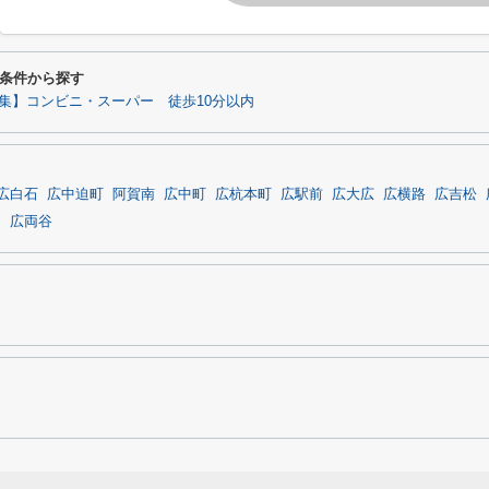
条件から探す
集】コンビニ・スーパー 徒歩10分以内
広白石
広中迫町
阿賀南
広中町
広杭本町
広駅前
広大広
広横路
広吉松
通
広両谷