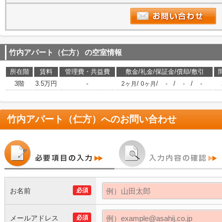
竹内アパート（仁方）
の空室情報
所在階
賃料
管理費・共益費
敷金/礼金/保証金/償却/敷引
3階
3.5万円
-
/
/
/
/
2ヶ月
0ヶ月
-
-
-
竹内アパート（仁方）
へのお問い合わせ
お名前
必須
メールアドレス
必須