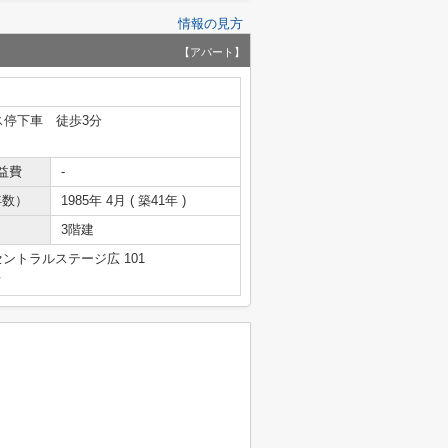
情報の見方
【アパート】
ス停下車 徒歩3分
益費
-
年数）
1985年 4月 ( 築41年 )
3階建
セントラルステージ広 101
号