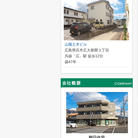
山陽土木ビル
広島県呉市広大新開３丁目
呉線「広」駅 徒歩12分
築47年
朝日住宅