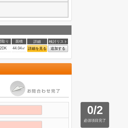
間取り
面積
詳細
検討リスト
2DK
44.04㎡
詳細を見る
追加する
0
/
2
必須項目完了