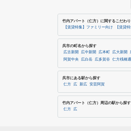
竹内アパート（仁方）に関するこだわり
【賃貸特集】ファミリー向け
【賃貸特
呉市の町名から探す
広古新開
広中新開
広本町
広大新開
阿賀中央
広白岳
広多賀谷
仁方桟橋
呉市にある駅から探す
仁方
広
新広
安芸阿賀
竹内アパート（仁方）周辺の駅から探す
仁方
広