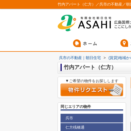
竹内アパート（仁方）／呉市の不動産／朝
呉市の不動産｜朝日住宅
>
(賃貸)地域
竹内アパート（仁方）
▼ご希望の物件をお探しします
同じエリアの物件
呉市
仁方桟橋通