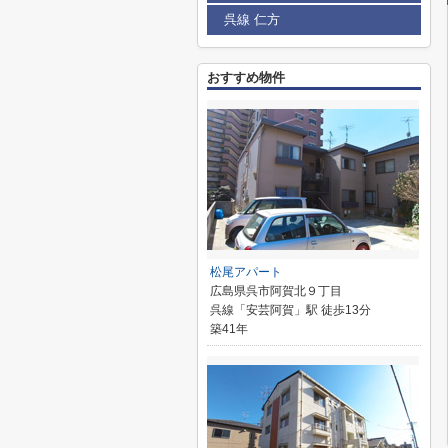
呉線 仁方
おすすめ物件
松尾アパート
広島県呉市阿賀北９丁目
呉線「安芸阿賀」駅 徒歩13分
築41年