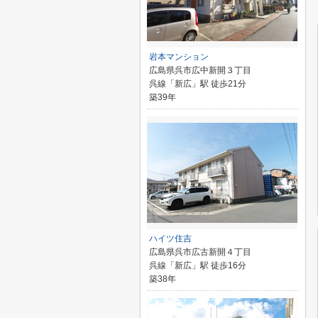
岩本マンション
広島県呉市広中新開３丁目
呉線「新広」駅 徒歩21分
築39年
ハイツ住吉
広島県呉市広古新開４丁目
呉線「新広」駅 徒歩16分
築38年