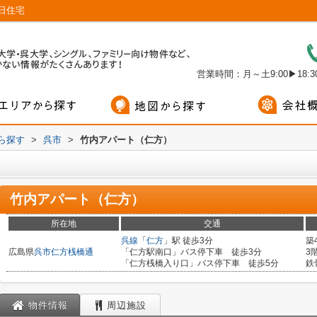
日住宅
営業時間：月～土9:00▶18:30
から探す
>
呉市
>
竹内アパート（仁方）
竹内アパート（仁方）
所在地
交通
呉線
「
仁方
」駅 徒歩3分
築
広島県
呉市
仁方桟橋通
「仁方駅南口」バス停下車 徒歩3分
3
「仁方桟橋入り口」バス停下車 徒歩5分
鉄
物件情報
周辺施設