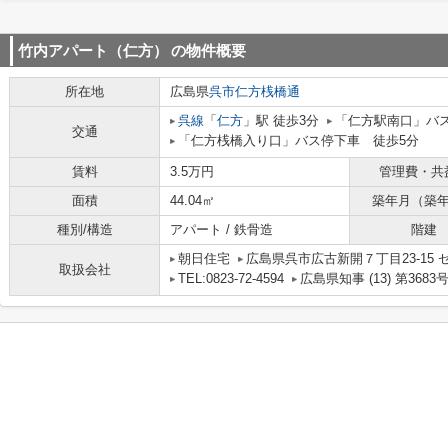
竹内アパート（仁方）
の物件概要
所在地
広島県
呉市
仁方桟橋通
呉線
「
仁方
」駅 徒歩3分
「仁方駅南口」バ
交通
「仁方桟橋入り口」バス停下車 徒歩5分
賃料
3.5万円
管理費・共
面積
44.04㎡
築年月（築
種別/構造
アパート / 鉄骨造
階建
朝日住宅
広島県呉市広古新開７丁目23-15 
取扱会社
TEL:0823-72-4594
広島県知事 (13) 第3683