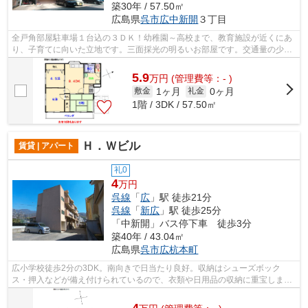
築30年 / 57.50㎡
広島県
呉市
広中新開
３丁目
全戸角部屋駐車場１台込の３ＤＫ！幼稚園～高校まで、教育施設が近くにあ
り、子育てに向いた立地です。三面採光の明るいお部屋です。交通量の少な
い住宅街です。より多くの不動産情報...
5.9
万
円
(管理費等：- )
1ヶ月
0ヶ月
敷金
礼金
1階 / 3DK / 57.50㎡
Ｈ．Ｗビル
賃貸 | アパート
礼0
4
万円
呉線
「
広
」駅 徒歩21分
呉線
「
新広
」駅 徒歩25分
「中新開」バス停下車 徒歩3分
築40年 / 43.04㎡
広島県
呉市
広杭本町
広小学校徒歩2分の3DK。南向きで日当たり良好。収納はシューズボック
ス・押入などが備え付けられているので、衣類や日用品の収納に重宝しま
す。空家ですのでお早めのお引越しが可能で...
4