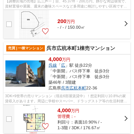
【調整区域の売地】広三芦一丁目、45.37坪・200万円。静かな周辺環境で、
資材置場や菜園、週末の趣味スペースなど多用途に検討しやすい区画です。
弁天橋バス停徒歩9分、即引渡し可能。...
200
万
円
- / - / 150.00㎡
呉市広杭本町1棟売マンション
売買 | 一棟マンション
4,000
万円
呉線
「
広
」駅 徒歩22分
「中新開」バス停下車 徒歩3分
「中新開」バス停下車 徒歩3分
築46年 / 3階建
広島県
呉市
広杭本町
22-36
3DK×9世帯の売りマンション（現在6部屋賃貸中）！想定利回り10.8%の家
賃収入があります。周辺に学校やスーパー、ドラッグストア等の生活利便施
設充実。
4,000
万
円
管理費：-
利回り：表面10.90% / -
1-3階 / 3DK / 176.67㎡