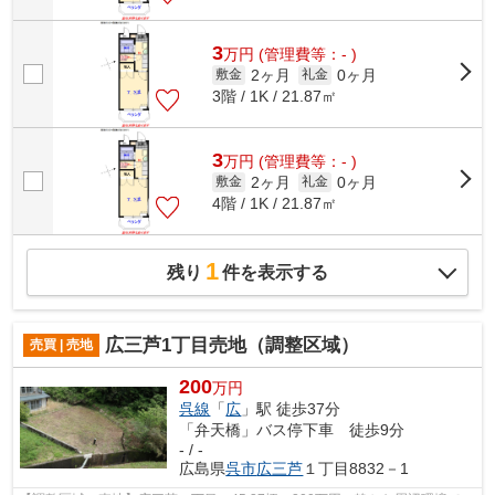
3
万
円
(管理費等：- )
2ヶ月
0ヶ月
敷金
礼金
3階 / 1K / 21.87㎡
3
万
円
(管理費等：- )
2ヶ月
0ヶ月
敷金
礼金
4階 / 1K / 21.87㎡
1
残り
件を表示する
広三芦1丁目売地（調整区域）
売買 | 売地
200
万円
呉線
「
広
」駅 徒歩37分
「弁天橋」バス停下車 徒歩9分
- / -
広島県
呉市
広三芦
１丁目8832－1