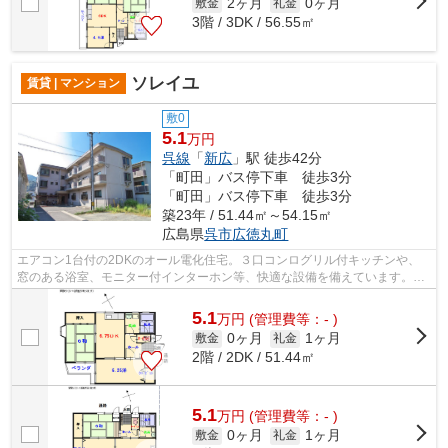
2ヶ月
0ヶ月
敷金
礼金
3階 / 3DK / 56.55㎡
ソレイユ
賃貸 | マンション
敷0
5.1
万円
呉線
「
新広
」駅 徒歩42分
「町田」バス停下車 徒歩3分
「町田」バス停下車 徒歩3分
築23年 / 51.44㎡～54.15㎡
広島県
呉市
広徳丸町
エアコン1台付の2DKのオール電化住宅。３口コンログリル付キッチンや、
窓のある浴室、モニター付インターホン等、快適な設備を備えています。収
納はクロゼット・シューズボックスなど...
5.1
万
円
(管理費等：- )
0ヶ月
1ヶ月
敷金
礼金
2階 / 2DK / 51.44㎡
5.1
万
円
(管理費等：- )
0ヶ月
1ヶ月
敷金
礼金