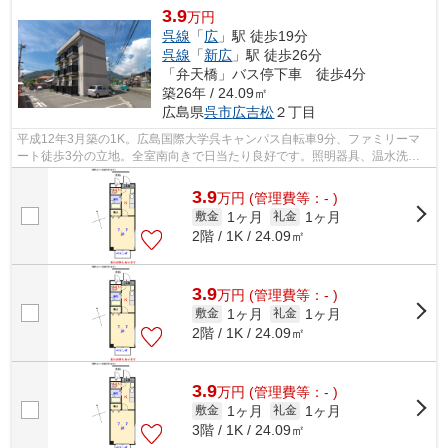
3.9
万円
呉線
「
広
」駅 徒歩19分
呉線
「
新広
」駅 徒歩26分
「弁天橋」バス停下車 徒歩4分
築26年 / 24.09㎡
広島県
呉市
広吉松
２丁目
平成12年3月築の1K。広島国際大学呉キャンパス自転車9分、ファミリーマ
ート徒歩3分の立地。全室南向きで日当たり良好です。照明器具、温水洗浄
便座、1口IHコンロなどの設備も備えてお...
3.9
万
円
(管理費等：- )
1ヶ月
1ヶ月
敷金
礼金
2階 / 1K / 24.09㎡
3.9
万
円
(管理費等：- )
1ヶ月
1ヶ月
敷金
礼金
2階 / 1K / 24.09㎡
3.9
万
円
(管理費等：- )
1ヶ月
1ヶ月
敷金
礼金
3階 / 1K / 24.09㎡