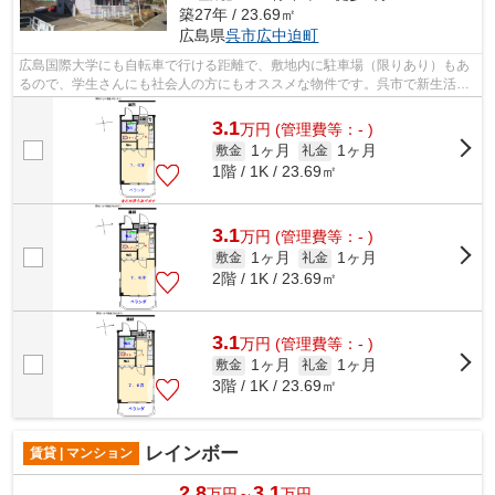
築27年 / 23.69㎡
広島県
呉市
広中迫町
広島国際大学にも自転車で行ける距離で、敷地内に駐車場（限りあり）もあ
るので、学生さんにも社会人の方にもオススメな物件です。呉市で新生活を
始めるなら、朝日住宅にお任せ下さい...
3.1
万
円
(管理費等：- )
1ヶ月
1ヶ月
敷金
礼金
1階 / 1K / 23.69㎡
3.1
万
円
(管理費等：- )
1ヶ月
1ヶ月
敷金
礼金
2階 / 1K / 23.69㎡
3.1
万
円
(管理費等：- )
1ヶ月
1ヶ月
敷金
礼金
3階 / 1K / 23.69㎡
レインボー
賃貸 | マンション
2.8
3.1
万円～
万円