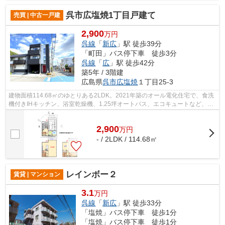
呉市広塩焼1丁目戸建て
売買 | 中古一戸建
2,900
万円
呉線
「
新広
」駅 徒歩39分
「町田」バス停下車 徒歩3分
呉線
「
広
」駅 徒歩42分
築5年 / 3階建
広島県
呉市
広塩焼
１丁目25-3
建物面積114.68㎡のゆとりある2LDK。2021年築のオール電化住宅で、食洗
機付きIHキッチン、浴室乾燥機、1.25坪オートバス、エコキュートなど、家
事とくつろぎを支える設備が整っていま...
2,900
万
円
- / 2LDK / 114.68㎡
レインボー２
賃貸 | マンション
3.1
万円
呉線
「
新広
」駅 徒歩33分
「塩焼」バス停下車 徒歩1分
「塩焼」バス停下車 徒歩1分