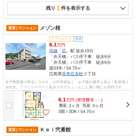
1
残り
件を表示する
メゾン桜
賃貸 | マンション
フリーレント
礼0
6.1
万円
呉線
「
広
」駅 徒歩19分
「弁天橋」バス停下車 徒歩6分
「弁天橋」バス停下車 徒歩6分
築33年 / 54.70㎡
広島県
呉市
広吉松
２丁目
全戸角部屋の明るい３ＤＫ。小中学校近く、お子様の通学も安心！駐車場１
台付き。ファミリーマート徒歩３分でちょっとした買い物にも便利です。ま
ずは0823-72-4594へお気軽にご連絡く...
6.1
万
円
(管理費等：- )
2ヶ月
0ヶ月
敷金
礼金
3階 / 3DK / 54.70㎡
Ｋｅｉ弐番館
賃貸 | マンション