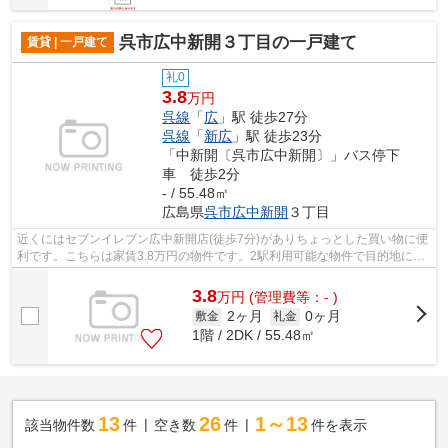
呉市広中新開３丁目の一戸建て
賃貸 | 一戸建て
礼0
3.8
万円
呉線
「
広
」駅 徒歩27分
呉線
「
新広
」駅 徒歩23分
「中新開〔呉市広中新開〕」バス停下
車 徒歩2分
- / 55.48㎡
広島県
呉市
広中新開
３丁目
近くにはセブンイレブン広中新開店(徒歩7分)がありちょっとした買い物に便
利です。こちらは家賃3.8万円の物件です。2駅利用可能な物件で目的地に応
じて路線を選ぶことができます。呉市...
3.8
万
円
(管理費等：- )
2ヶ月
0ヶ月
敷金
礼金
1階 / 2DK / 55.48㎡
13
26
1～13
該当物件数
件
空き数
件
件を表示