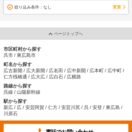
変更
絞り込み条件：
なし
ページトップへ
市区町村から探す
呉市
/
東広島市
町名から探す
広古新開
/
広大新開
/
広名田
/
広中新開
/
広本町
/
広中町
/
仁方桟橋通
/
広大広
/
広白石
/
広横路
路線から探す
呉線
/
山陽新幹線
駅から探す
新広
/
広
/
安芸阿賀
/
仁方
/
安芸川尻
/
呉
/
安登
/
東広島
/
川原石