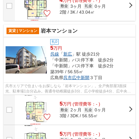
万
円
(管理費等：- )
3ヶ月
0ヶ月
敷金
礼金
2階 / 3K / 43.04㎡
岩本マンション
賃貸 | マンション
礼0
5
万円
呉線
「
新広
」駅 徒歩21分
「中新開」バス停下車 徒歩2分
「中新開」バス停下車 徒歩2分
築39年 / 56.55㎡
広島県
呉市
広中新開
３丁目
呉市エリアで住まいをお探しなら「岩本マンション」。全戸角部屋3面採
光、駐車場1台分込み。善通寺幼稚園徒歩3分、広小学校徒歩4分、広中央中
学校徒歩6分でお子さまの通学も短時間。コ...
5
万
円
(管理費等：- )
2ヶ月
0ヶ月
敷金
礼金
3階 / 3DK / 56.55㎡
5
万
円
(管理費等：- )