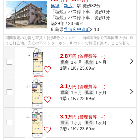
呉線
「
新広
」駅 徒歩32分
「塩焼」バス停下車 徒歩1分
「塩焼」バス停下車 徒歩1分
築29年 / 23.69㎡
広島県
呉市
広中迫町
2-13
期間限定のお得な家賃！徒歩5分でコンビニ、自転車9分で広島国際大学に通
える好立地。安心のTVインターホン、IHコンロで料理も楽々。ここで暮らせ
ば、充実した日々が過ごせます。敷地...
2.8
万
円
(管理費等：- )
1ヶ月
1ヶ月
敷金
礼金
1階 / 1K / 23.69㎡
3.1
万
円
(管理費等：- )
1ヶ月
1ヶ月
敷金
礼金
1階 / 1K / 23.69㎡
3.1
万
円
(管理費等：- )
1ヶ月
1ヶ月
敷金
礼金
2階 / 1K / 23.69㎡