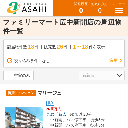
閲覧履歴
お気に入り
メニュー
0
0
ファミリーマート広中新開店の周辺物
件一覧
13
26
1～13
該当物件数
件
販売数
件
件を表示
変更
絞り込み条件：
なし
空室のみ
マリージュ
賃貸 | マンション
礼0
5.9
万円
呉線
「
新広
」駅 徒歩23分
「中新開」バス停下車 徒歩3分
「中新開」バス停下車 徒歩3分