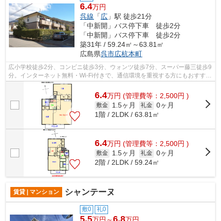
6.4
万円
呉線
「
広
」駅 徒歩21分
「中新開」バス停下車 徒歩2分
「中新開」バス停下車 徒歩2分
築31年 / 59.24㎡～63.81㎡
広島県
呉市
広杭本町
広小学校徒歩2分、コンビニ徒歩3分、ウォンツ徒歩7分、スーパー藤三徒歩9
分。インターネット無料・Wi-Fi付きで、通信環境を重視する方にもおすすめ
の2LDKです。外部には防犯カメラ付き...
6.4
万
円
(管理費等：2,500円 )
1.5ヶ月
0ヶ月
敷金
礼金
1階 / 2LDK / 63.81㎡
6.4
万
円
(管理費等：2,500円 )
1.5ヶ月
0ヶ月
敷金
礼金
2階 / 2LDK / 59.24㎡
シャンテーヌ
賃貸 | マンション
敷0
礼0
5.5
6.8
万円～
万円