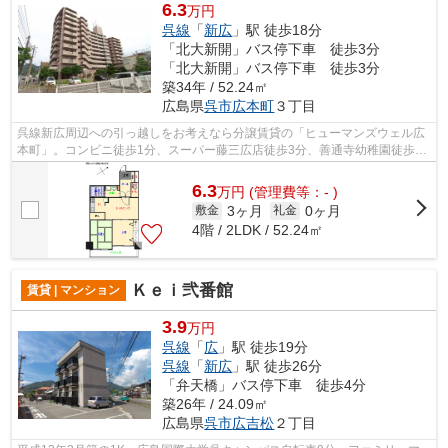
6.3
万円
呉線
「
新広
」駅 徒歩18分
「北大新開」バス停下車 徒歩3分
「北大新開」バス停下車 徒歩3分
築34年 / 52.24㎡
広島県
呉市
広本町
３丁目
呉線新広周辺への引っ越しをお考えなら分譲賃貸の「ヒューマンズウェル広
本町」。コンビニ徒歩1分、スーパー藤三広店徒歩3分、善通寺幼稚園徒歩1
分、広小学校徒歩4分で買い物や通学に...
6.3
万
円
(管理費等：- )
3ヶ月
0ヶ月
敷金
礼金
4階 / 2LDK / 52.24㎡
Ｋｅｉ弐番館
賃貸 | マンション
3.9
万円
呉線
「
広
」駅 徒歩19分
呉線
「
新広
」駅 徒歩26分
「弁天橋」バス停下車 徒歩4分
築26年 / 24.09㎡
広島県
呉市
広吉松
２丁目