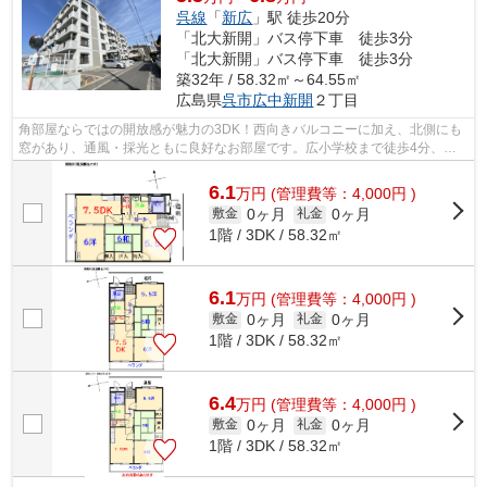
呉線
「
新広
」駅 徒歩20分
「北大新開」バス停下車 徒歩3分
「北大新開」バス停下車 徒歩3分
築32年 / 58.32㎡～64.55㎡
広島県
呉市
広中新開
２丁目
角部屋ならではの開放感が魅力の3DK！西向きバルコニーに加え、北側にも
窓があり、通風・採光ともに良好なお部屋です。広小学校まで徒歩4分、善
通寺幼稚園は道路を挟んですぐで、小さ...
6.1
万
円
(管理費等：4,000円 )
0ヶ月
0ヶ月
敷金
礼金
1階 / 3DK / 58.32㎡
6.1
万
円
(管理費等：4,000円 )
0ヶ月
0ヶ月
敷金
礼金
1階 / 3DK / 58.32㎡
6.4
万
円
(管理費等：4,000円 )
0ヶ月
0ヶ月
敷金
礼金
1階 / 3DK / 58.32㎡