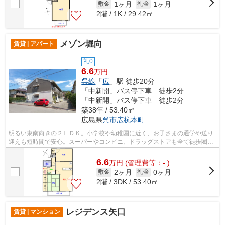
1ヶ月
1ヶ月
敷金
礼金
2階 / 1K / 29.42㎡
メゾン堀向
賃貸 | アパート
礼0
6.6
万円
呉線
「
広
」駅 徒歩20分
「中新開」バス停下車 徒歩2分
「中新開」バス停下車 徒歩2分
築38年 / 53.40㎡
広島県
呉市
広杭本町
明るい東南向きの２ＬＤＫ。小学校や幼稚園に近く、お子さまの通学や送り
迎えも短時間で安心。スーパーやコンビニ、ドラッグストアも全て徒歩圏内
にあり、毎日の買い物にも便利な物件...
6.6
万
円
(管理費等：- )
2ヶ月
0ヶ月
敷金
礼金
2階 / 3DK / 53.40㎡
レジデンス矢口
賃貸 | マンション