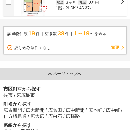
3ヶ月
0万円
敷金
礼金
1階 / 2LDK / 46.37㎡
19
38
1～19
該当物件数
件
空き数
件
件を表示
変更
絞り込み条件：
なし
ページトップへ
市区町村から探す
呉市
/
東広島市
町名から探す
広古新開
/
広大新開
/
広名田
/
広中新開
/
広本町
/
広中町
/
仁方桟橋通
/
広大広
/
広白石
/
広横路
路線から探す