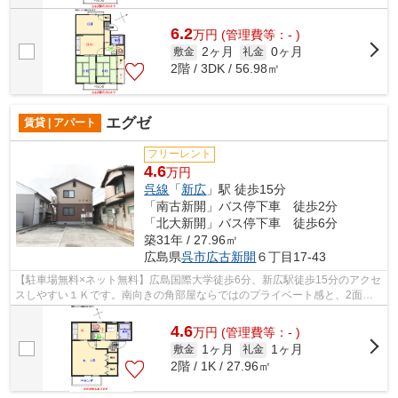
6.2
万
円
(管理費等：- )
2ヶ月
0ヶ月
敷金
礼金
2階 / 3DK / 56.98㎡
エグゼ
賃貸 | アパート
フリーレント
4.6
万円
呉線
「
新広
」駅 徒歩15分
「南古新開」バス停下車 徒歩2分
「北大新開」バス停下車 徒歩6分
築31年 / 27.96㎡
広島県
呉市
広古新開
６丁目17-43
【駐車場無料×ネット無料】広島国際大学徒歩6分、新広駅徒歩15分のアクセ
スしやすい１Ｋです。南向きの角部屋ならではのプライベート感と、2面採
光で明るく窓を開ければ心地よい風が通...
4.6
万
円
(管理費等：- )
1ヶ月
1ヶ月
敷金
礼金
2階 / 1K / 27.96㎡