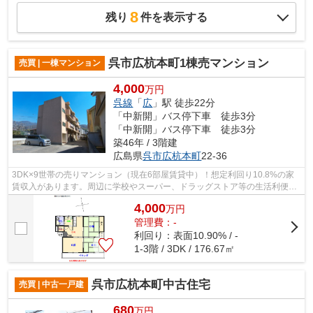
8
残り
件を表示する
呉市広杭本町1棟売マンション
売買 | 一棟マンション
4,000
万円
呉線
「
広
」駅 徒歩22分
「中新開」バス停下車 徒歩3分
「中新開」バス停下車 徒歩3分
築46年 / 3階建
広島県
呉市
広杭本町
22-36
3DK×9世帯の売りマンション（現在6部屋賃貸中）！想定利回り10.8%の家
賃収入があります。周辺に学校やスーパー、ドラッグストア等の生活利便施
設充実。
4,000
万
円
管理費：-
利回り：表面10.90% / -
1-3階 / 3DK / 176.67㎡
呉市広杭本町中古住宅
売買 | 中古一戸建
680
万円