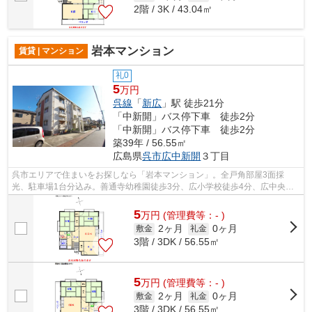
2階 / 3K / 43.04㎡
岩本マンション
賃貸 | マンション
礼0
5
万円
呉線
「
新広
」駅 徒歩21分
「中新開」バス停下車 徒歩2分
「中新開」バス停下車 徒歩2分
築39年 / 56.55㎡
広島県
呉市
広中新開
３丁目
呉市エリアで住まいをお探しなら「岩本マンション」。全戸角部屋3面採
光、駐車場1台分込み。善通寺幼稚園徒歩3分、広小学校徒歩4分、広中央中
学校徒歩6分でお子さまの通学も短時間。コ...
5
万
円
(管理費等：- )
2ヶ月
0ヶ月
敷金
礼金
3階 / 3DK / 56.55㎡
5
万
円
(管理費等：- )
2ヶ月
0ヶ月
敷金
礼金
3階 / 3DK / 56.55㎡