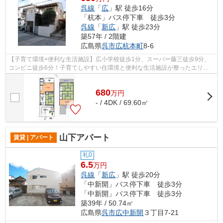
呉線
「
広
」駅 徒歩16分
「杭本」バス停下車 徒歩3分
呉線
「
新広
」駅 徒歩23分
築57年 / 2階建
広島県
呉市
広杭本町
8-6
【子育て環境×便利な生活施設】広小学校徒歩1分、スーパー藤三徒歩9分、
コンビニ徒歩6分！子育てしやすい住環境と便利な生活施設が整ったエリ
ア。南北2面バルコニーで風通しの良い住空...
680
万
円
- / 4DK / 69.60㎡
山下アパート
賃貸 | アパート
礼0
6.5
万円
呉線
「
新広
」駅 徒歩20分
「中新開」バス停下車 徒歩3分
「中新開」バス停下車 徒歩3分
築39年 / 50.74㎡
広島県
呉市
広中新開
３丁目7-21