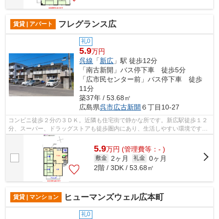
フレグランス広
賃貸 | アパート
礼0
5.9
万円
呉線
「
新広
」駅 徒歩12分
「南古新開」バス停下車 徒歩5分
「広市民センター前」バス停下車 徒歩
11分
築37年 / 53.68㎡
広島県
呉市
広古新開
６丁目10-27
コンビニ徒歩２分の３ＤＫ。近隣も住宅街で静かな所です。新広駅徒歩１２
分、スーパー、ドラッグストアも徒歩圏内にあり、生活しやすい環境です。
当社が呉市エリアの住まい探しをお手...
5.9
万
円
(管理費等：- )
2ヶ月
0ヶ月
敷金
礼金
2階 / 3DK / 53.68㎡
ヒューマンズウェル広本町
賃貸 | マンション
礼0