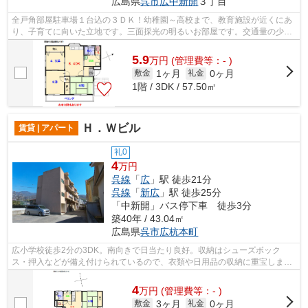
広島県
呉市
広中新開
３丁目
全戸角部屋駐車場１台込の３ＤＫ！幼稚園～高校まで、教育施設が近くにあ
り、子育てに向いた立地です。三面採光の明るいお部屋です。交通量の少な
い住宅街です。より多くの不動産情報...
5.9
万
円
(管理費等：- )
1ヶ月
0ヶ月
敷金
礼金
1階 / 3DK / 57.50㎡
Ｈ．Ｗビル
賃貸 | アパート
礼0
4
万円
呉線
「
広
」駅 徒歩21分
呉線
「
新広
」駅 徒歩25分
「中新開」バス停下車 徒歩3分
築40年 / 43.04㎡
広島県
呉市
広杭本町
広小学校徒歩2分の3DK。南向きで日当たり良好。収納はシューズボック
ス・押入などが備え付けられているので、衣類や日用品の収納に重宝しま
す。空家ですのでお早めのお引越しが可能で...
4
万
円
(管理費等：- )
3ヶ月
0ヶ月
敷金
礼金