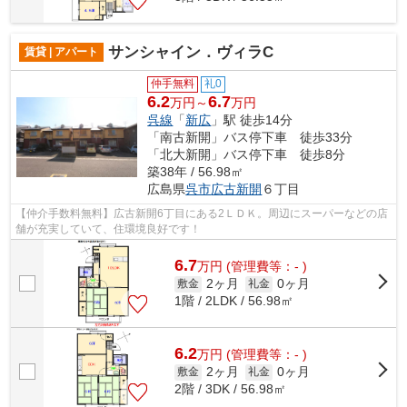
サンシャイン．ヴィラC
賃貸 | アパート
仲手無料
礼0
6.2
6.7
万円～
万円
呉線
「
新広
」駅 徒歩14分
「南古新開」バス停下車 徒歩33分
「北大新開」バス停下車 徒歩8分
築38年 / 56.98㎡
広島県
呉市
広古新開
６丁目
【仲介手数料無料】広古新開6丁目にある2ＬＤＫ。周辺にスーパーなどの店
舗が充実していて、住環境良好です！
6.7
万
円
(管理費等：- )
2ヶ月
0ヶ月
敷金
礼金
1階 / 2LDK / 56.98㎡
6.2
万
円
(管理費等：- )
2ヶ月
0ヶ月
敷金
礼金
2階 / 3DK / 56.98㎡