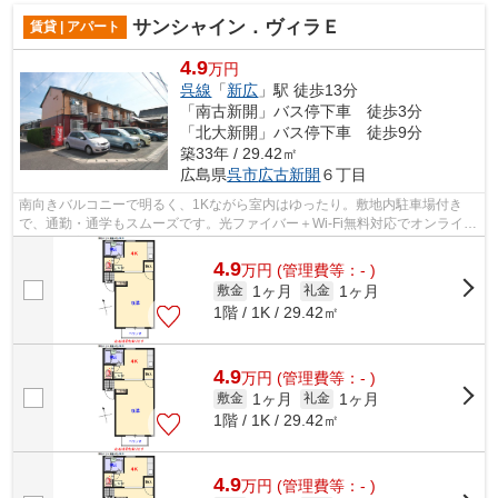
サンシャイン．ヴィラＥ
賃貸 | アパート
4.9
万円
呉線
「
新広
」駅 徒歩13分
「南古新開」バス停下車 徒歩3分
「北大新開」バス停下車 徒歩9分
築33年 / 29.42㎡
広島県
呉市
広古新開
６丁目
南向きバルコニーで明るく、1Kながら室内はゆったり。敷地内駐車場付き
で、通勤・通学もスムーズです。光ファイバー＋Wi-Fi無料対応でオンライン
授業や在宅ワークも安心。浴室には窓が...
4.9
万
円
(管理費等：- )
1ヶ月
1ヶ月
敷金
礼金
1階 / 1K / 29.42㎡
4.9
万
円
(管理費等：- )
1ヶ月
1ヶ月
敷金
礼金
1階 / 1K / 29.42㎡
4.9
万
円
(管理費等：- )