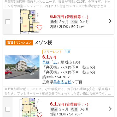
角部屋3面採光×南向きバルコニーで、毎日が明るい2LDK。全室洋室、キッ
チン窓や薄型レンジフード、2口グリル付きガスコンロで料理がはかどりま
す。エコジョーズと追い焚き、温水洗浄便...
6.5
万
円
(管理費等：- )
2ヶ月
0ヶ月
敷金
礼金
2階 / 2LDK / 50.74㎡
メゾン桜
賃貸 | マンション
フリーレント
礼0
6.1
万円
呉線
「
広
」駅 徒歩19分
「弁天橋」バス停下車 徒歩6分
「弁天橋」バス停下車 徒歩6分
築33年 / 54.70㎡
広島県
呉市
広吉松
２丁目
全戸角部屋の明るい３ＤＫ。小中学校近く、お子様の通学も安心！駐車場１
台付き。ファミリーマート徒歩３分でちょっとした買い物にも便利です。ま
ずは0823-72-4594へお気軽にご連絡く...
6.1
万
円
(管理費等：- )
2ヶ月
0ヶ月
敷金
礼金
3階 / 3DK / 54.70㎡