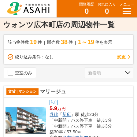
閲覧履歴
お気に入り
メニュー
0
0
ウォンツ広本町店の周辺物件一覧
19
38
1～19
該当物件数
件
販売数
件
件を表示
変更
絞り込み条件：
なし
空室のみ
マリージュ
賃貸 | マンション
礼0
5.9
万円
呉線
「
新広
」駅 徒歩23分
「中新開」バス停下車 徒歩3分
「中新開」バス停下車 徒歩3分
築30年 / 57.50㎡