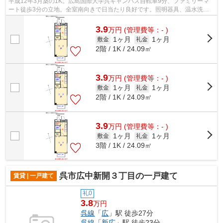
平成12年3月築の1K。広島国際大学呉キャンパス自転車9分、ファミリーマ
ート徒歩3分の立地。全室南向きで日当たり良好です。照明器具、温水洗浄
便座、1口IHコンロなどの設備も備えてお...
3.9
万
円
(管理費等：- )
1ヶ月
1ヶ月
敷金
礼金
2階 / 1K / 24.09㎡
3.9
万
円
(管理費等：- )
1ヶ月
1ヶ月
敷金
礼金
2階 / 1K / 24.09㎡
3.9
万
円
(管理費等：- )
1ヶ月
1ヶ月
敷金
礼金
3階 / 1K / 24.09㎡
呉市広中新開３丁目の一戸建て
賃貸 | 一戸建て
礼0
3.8
万円
呉線
「
広
」駅 徒歩27分
呉線
「
新広
」駅 徒歩23分