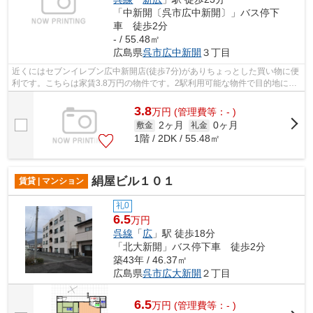
「中新開〔呉市広中新開〕」バス停下
車 徒歩2分
- / 55.48㎡
広島県
呉市
広中新開
３丁目
近くにはセブンイレブン広中新開店(徒歩7分)がありちょっとした買い物に便
利です。こちらは家賃3.8万円の物件です。2駅利用可能な物件で目的地に応
じて路線を選ぶことができます。呉市...
3.8
万
円
(管理費等：- )
2ヶ月
0ヶ月
敷金
礼金
1階 / 2DK / 55.48㎡
絹屋ビル１０１
賃貸 | マンション
礼0
6.5
万円
呉線
「
広
」駅 徒歩18分
「北大新開」バス停下車 徒歩2分
築43年 / 46.37㎡
広島県
呉市
広大新開
２丁目
6.5
万
円
(管理費等：- )