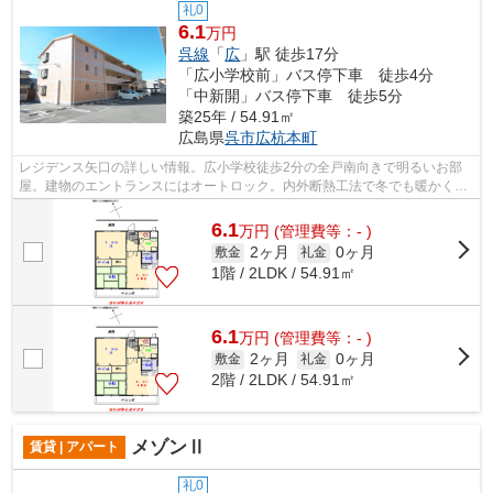
礼0
6.1
万円
呉線
「
広
」駅 徒歩17分
「広小学校前」バス停下車 徒歩4分
「中新開」バス停下車 徒歩5分
築25年 / 54.91㎡
広島県
呉市
広杭本町
レジデンス矢口の詳しい情報。広小学校徒歩2分の全戸南向きで明るいお部
屋。建物のエントランスにはオートロック。内外断熱工法で冬でも暖かく省
エネ・遮音性高い建物です。収納はシュ...
6.1
万
円
(管理費等：- )
2ヶ月
0ヶ月
敷金
礼金
1階 / 2LDK / 54.91㎡
6.1
万
円
(管理費等：- )
2ヶ月
0ヶ月
敷金
礼金
2階 / 2LDK / 54.91㎡
メゾンⅡ
賃貸 | アパート
礼0