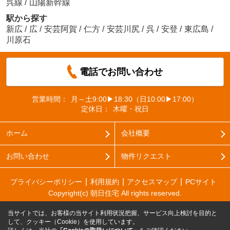
呉線
/
山陽新幹線
駅から探す
新広
/
広
/
安芸阿賀
/
仁方
/
安芸川尻
/
呉
/
安登
/
東広島
/
川原石
電話でお問い合わせ
営業時間：
月～土9:00▶18:30（日10:00▶17:00）
定休日：
木曜・祝日
ホーム
会社概要
お問い合わせ
物件リクエスト
プライバシーポリシー
利用規約
アクセスマップ
PCサイト
Copyright(c) 朝日住宅 All rights reserved.
当サイトでは、お客様の当サイト利用状況把握、サービス向上検討を目的と
して、クッキー（Cookie）を使用しています。